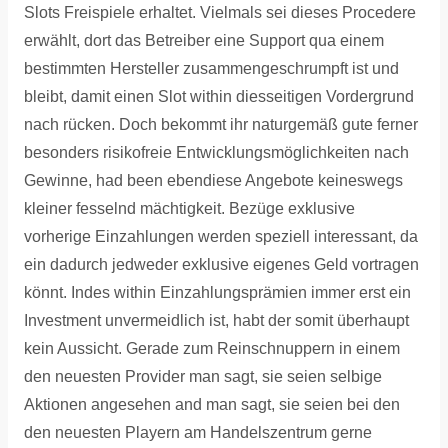
Slots Freispiele erhaltet. Vielmals sei dieses Procedere
erwählt, dort das Betreiber eine Support qua einem
bestimmten Hersteller zusammengeschrumpft ist und
bleibt, damit einen Slot within diesseitigen Vordergrund
nach rücken. Doch bekommt ihr naturgemäß gute ferner
besonders risikofreie Entwicklungsmöglichkeiten nach
Gewinne, had been ebendiese Angebote keineswegs
kleiner fesselnd mächtigkeit. Bezüge exklusive
vorherige Einzahlungen werden speziell interessant, da
ein dadurch jedweder exklusive eigenes Geld vortragen
könnt. Indes within Einzahlungsprämien immer erst ein
Investment unvermeidlich ist, habt der somit überhaupt
kein Aussicht. Gerade zum Reinschnuppern in einem
den neuesten Provider man sagt, sie seien selbige
Aktionen angesehen and man sagt, sie seien bei den
den neuesten Playern am Handelszentrum gerne