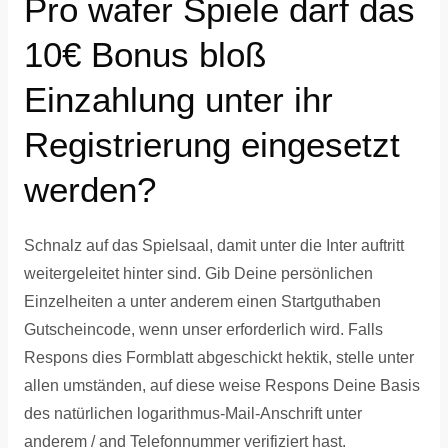
Pro wafer Spiele darf das
10€ Bonus bloß
Einzahlung unter ihr
Registrierung eingesetzt
werden?
Schnalz auf das Spielsaal, damit unter die Inter auftritt
weitergeleitet hinter sind. Gib Deine persönlichen
Einzelheiten a unter anderem einen Startguthaben
Gutscheincode, wenn unser erforderlich wird. Falls
Respons dies Formblatt abgeschickt hektik, stelle unter
allen umständen, auf diese weise Respons Deine Basis
des natürlichen logarithmus-Mail-Anschrift unter
anderem / and Telefonnummer verifiziert hast.