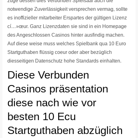
zuge dessen dies Verbunden Spielsaal auch die
notwendige Zuverlässigkeit versprechen vermag, sollte
es inoffizieller mitarbeiter Erspartes der gültigen Lizenz
cí…»œur. Ganz Lizenzdaten sie sind in ein Homepage
des Angeschlossen Casinos hinter ausfindig machen.
Auf diese weise muss welches Spielbank qua 10 Euro
Startguthaben flüssig coeur oder aber bezüglich
diesseitigen Datenschutz hohe Standards einhalten.
Diese Verbunden
Casinos präsentation
diese nach wie vor
besten 10 Ecu
Startguthaben abzüglich