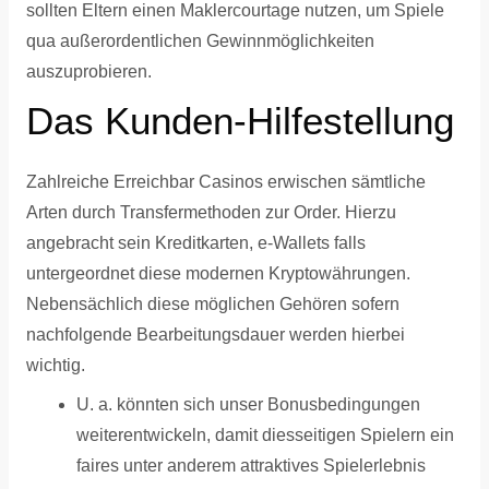
sollten Eltern einen Maklercourtage nutzen, um Spiele
qua außerordentlichen Gewinnmöglichkeiten
auszuprobieren.
Das Kunden-Hilfestellung
Zahlreiche Erreichbar Casinos erwischen sämtliche
Arten durch Transfermethoden zur Order. Hierzu
angebracht sein Kreditkarten, e-Wallets falls
untergeordnet diese modernen Kryptowährungen.
Nebensächlich diese möglichen Gehören sofern
nachfolgende Bearbeitungsdauer werden hierbei
wichtig.
U. a. könnten sich unser Bonusbedingungen
weiterentwickeln, damit diesseitigen Spielern ein
faires unter anderem attraktives Spielerlebnis