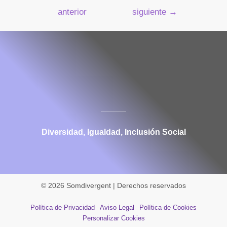
anterior
siguiente
→
Diversidad, Igualdad, Inclusión Social
© 2026 Somdivergent | Derechos reservados
Política de Privacidad
Aviso Legal
Política de Cookies
Personalizar Cookies