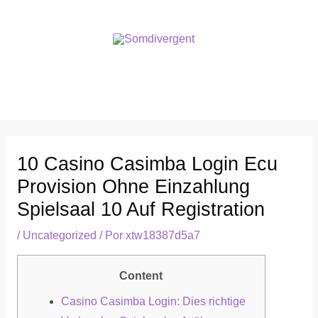
10 Casino Casimba Login Ecu
Provision Ohne Einzahlung
Spielsaal 10 Auf Registration
/
Uncategorized
/ Por
xtw18387d5a7
Content
Casino Casimba Login: Dies richtige