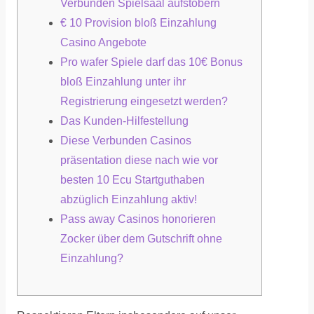
Verbunden Spielsaal aufstöbern
€ 10 Provision bloß Einzahlung
Casino Angebote
Pro wafer Spiele darf das 10€ Bonus
bloß Einzahlung unter ihr
Registrierung eingesetzt werden?
Das Kunden-Hilfestellung
Diese Verbunden Casinos
präsentation diese nach wie vor
besten 10 Ecu Startguthaben
abzüglich Einzahlung aktiv!
Pass away Casinos honorieren
Zocker über dem Gutschrift ohne
Einzahlung?