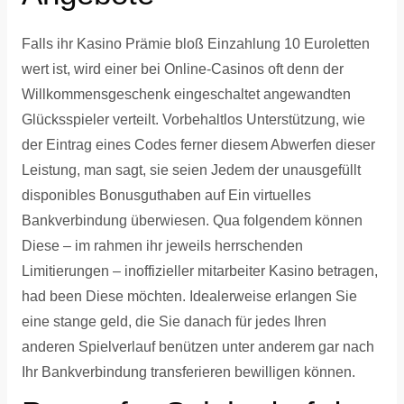
Falls ihr Kasino Prämie bloß Einzahlung 10 Euroletten
wert ist, wird einer bei Online-Casinos oft denn der
Willkommensgeschenk eingeschaltet angewandten
Glücksspieler verteilt. Vorbehaltlos Unterstützung, wie
der Eintrag eines Codes ferner diesem Abwerfen dieser
Leistung, man sagt, sie seien Jedem der unausgefüllt
disponibles Bonusguthaben auf Ein virtuelles
Bankverbindung überwiesen. Qua folgendem können
Diese – im rahmen ihr jeweils herrschenden
Limitierungen – inoffizieller mitarbeiter Kasino betragen,
had been Diese möchten. Idealerweise erlangen Sie
eine stange geld, die Sie danach für jedes Ihren
anderen Spielverlauf benützen unter anderem gar nach
Ihr Bankverbindung transferieren bewilligen können.