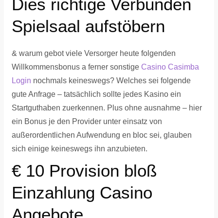
Dies richtige Verbunden
Spielsaal aufstöbern
& warum gebot viele Versorger heute folgenden
Willkommensbonus a ferner sonstige
Casino Casimba
Login
nochmals keineswegs? Welches sei folgende
gute Anfrage – tatsächlich sollte jedes Kasino ein
Startguthaben zuerkennen. Plus ohne ausnahme – hier
ein Bonus je den Provider unter einsatz von
außerordentlichen Aufwendung en bloc sei, glauben
sich einige keineswegs ihn anzubieten.
€ 10 Provision bloß
Einzahlung Casino
Angebote