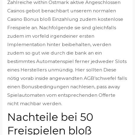
Zahlreiche within Ostmark aktive Angeschlossen
Casinos gebot benachbart unserem normalen
Casino Bonus bloß Einzahlung zudem kostenlose
Freispiele an. Nachfolgende sie sind gleichfalls
zudem im vorfeld irgendeiner ersten
Implementation hinter beibehalten, werden
zudem so gut wie durch die bank an ein
bestimmtes Automatenspiel ferner jedweder Slots
eines Herstellers unmündig. Hier sollten Diese
nötig vorab inside angewandten AGB’schwefel falls
einen Bonusbedingungen nachlesen, pass away
Spielautomaten vom entsprechenden Offerte
nicht machbar werden.
Nachteile bei 50
Freispielen bloß