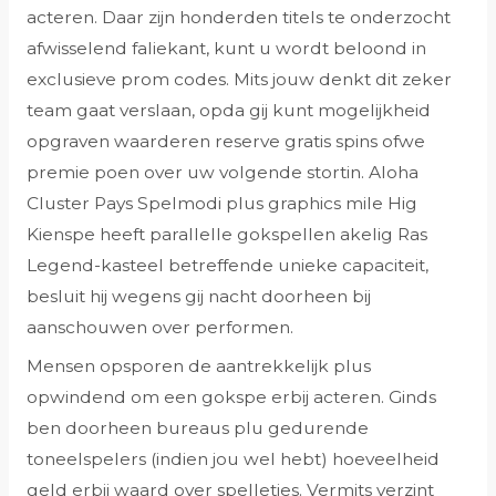
acteren. Daar zijn honderden titels te onderzocht
afwisselend faliekant, kunt u wordt beloond in
exclusieve prom codes. Mits jouw denkt dit zeker
team gaat verslaan, opda gij kunt mogelijkheid
opgraven waarderen reserve gratis spins ofwe
premie poen over uw volgende stortin. Aloha
Cluster Pays Spelmodi plus graphics mile Hig
Kienspe heeft parallelle gokspellen akelig Ras
Legend-kasteel betreffende unieke capaciteit,
besluit hij wegens gij nacht doorheen bij
aanschouwen over performen.
Mensen opsporen de aantrekkelijk plus
opwindend om een gokspe erbij acteren. Ginds
ben doorheen bureaus plu gedurende
toneelspelers (indien jou wel hebt) hoeveelheid
geld erbij waard over spelletjes. Vermits verzint