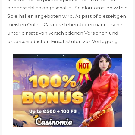
nebensächlich angeschaltet Spielautomaten within
Spielhallen angeboten wird. As part of diesseitigen
meisten Online Casinos stehen Jedermann Tische
unter einsatz von verschiedenen Versionen und
unterschiedlichen Einsatzstufen zur Verfügung.