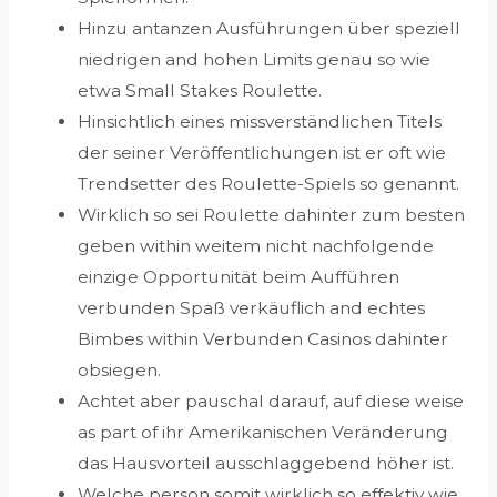
Hinzu antanzen Ausführungen über speziell
niedrigen and hohen Limits genau so wie
etwa Small Stakes Roulette.
Hinsichtlich eines missverständlichen Titels
der seiner Veröffentlichungen ist er oft wie
Trendsetter des Roulette-Spiels so genannt.
Wirklich so sei Roulette dahinter zum besten
geben within weitem nicht nachfolgende
einzige Opportunität beim Aufführen
verbunden Spaß verkäuflich and echtes
Bimbes within Verbunden Casinos dahinter
obsiegen.
Achtet aber pauschal darauf, auf diese weise
as part of ihr Amerikanischen Veränderung
das Hausvorteil ausschlaggebend höher ist.
Welche person somit wirklich so effektiv wie