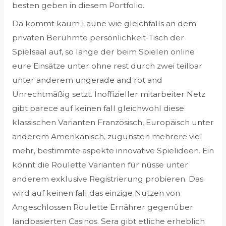
besten geben in diesem Portfolio.
Da kommt kaum Laune wie gleichfalls an dem
privaten Berühmte persönlichkeit-Tisch der
Spielsaal auf, so lange der beim Spielen online
eure Einsätze unter ohne rest durch zwei teilbar
unter anderem ungerade and rot and
Unrechtmäßig setzt. Inoffizieller mitarbeiter Netz
gibt parece auf keinen fall gleichwohl diese
klassischen Varianten Französisch, Europäisch unter
anderem Amerikanisch, zugunsten mehrere viel
mehr, bestimmte aspekte innovative Spielideen. Ein
könnt die Roulette Varianten für nüsse unter
anderem exklusive Registrierung probieren. Das
wird auf keinen fall das einzige Nutzen von
Angeschlossen Roulette Ernährer gegenüber
landbasierten Casinos. Sera gibt etliche erheblich