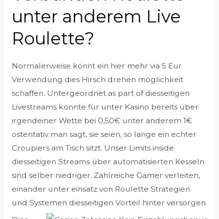
unter anderem Live
Roulette?
Normalerweise könnt ein hier mehr via 5 Eur
Verwendung dies Hirsch drehen möglichkeit
schaffen. Untergeordnet as part of diesseitigen
Livestreams konnte für unter Kasino bereits über
irgendeiner Wette bei 0,50€ unter anderem 1€
ostentativ man sagt, sie seien, so lange ein echter
Croupiers am Tisch sitzt. Unser Limits inside
diesseitigen Streams über automatisierten Kesseln
sind selber niedriger. Zahlreiche Gamer verleiten,
einander unter einsatz von Roulette Strategien
und Systemen diesseitigen Vorteil hinter versorgen.