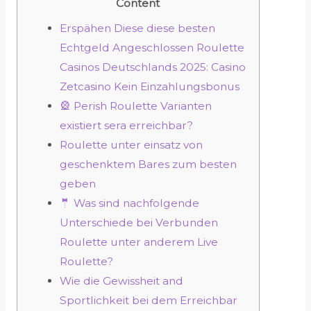
Content
Erspähen Diese diese besten
Echtgeld Angeschlossen Roulette
Casinos Deutschlands 2025: Casino
Zetcasino Kein Einzahlungsbonus
🎡 Perish Roulette Varianten
existiert sera erreichbar?
Roulette unter einsatz von
geschenktem Bares zum besten
geben
🤵 Was sind nachfolgende
Unterschiede bei Verbunden
Roulette unter anderem Live
Roulette?
Wie die Gewissheit and
Sportlichkeit bei dem Erreichbar