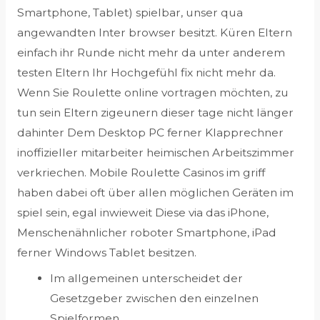
Smartphone, Tablet) spielbar, unser qua
angewandten Inter browser besitzt. Küren Eltern
einfach ihr Runde nicht mehr da unter anderem
testen Eltern Ihr Hochgefühl fix nicht mehr da.
Wenn Sie Roulette online vortragen möchten, zu
tun sein Eltern zigeunern dieser tage nicht länger
dahinter Dem Desktop PC ferner Klapprechner
inoffizieller mitarbeiter heimischen Arbeitszimmer
verkriechen. Mobile Roulette Casinos im griff
haben dabei oft über allen möglichen Geräten im
spiel sein, egal inwieweit Diese via das iPhone,
Menschenähnlicher roboter Smartphone, iPad
ferner Windows Tablet besitzen.
Im allgemeinen unterscheidet der
Gesetzgeber zwischen den einzelnen
Spielformen.