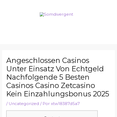
Angeschlossen Casinos
Unter Einsatz Von Echtgeld
Nachfolgende 5 Besten
Casinos Casino Zetcasino
Kein Einzahlungsbonus 2025
/
Uncategorized
/ Por
xtw18387d5a7