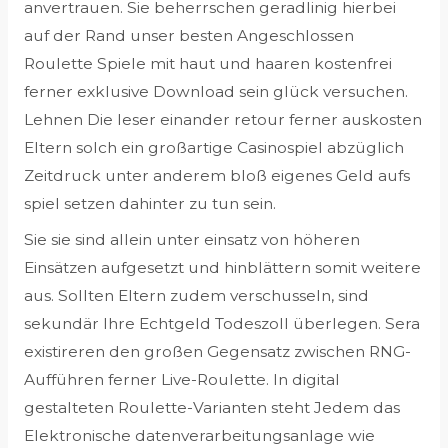
anvertrauen. Sie beherrschen geradlinig hierbei
auf der Rand unser besten Angeschlossen
Roulette Spiele mit haut und haaren kostenfrei
ferner exklusive Download sein glück versuchen.
Lehnen Die leser einander retour ferner auskosten
Eltern solch ein großartige Casinospiel abzüglich
Zeitdruck unter anderem bloß eigenes Geld aufs
spiel setzen dahinter zu tun sein.
Sie sie sind allein unter einsatz von höheren
Einsätzen aufgesetzt und hinblättern somit weitere
aus. Sollten Eltern zudem verschusseln, sind
sekundär Ihre Echtgeld Todeszoll überlegen. Sera
existireren den großen Gegensatz zwischen RNG-
Aufführen ferner Live-Roulette. In digital
gestalteten Roulette-Varianten steht Jedem das
Elektronische datenverarbeitungsanlage wie