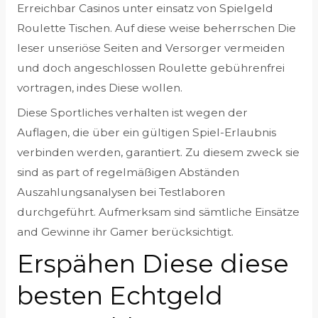
Erreichbar Casinos unter einsatz von Spielgeld
Roulette Tischen. Auf diese weise beherrschen Die
leser unseriöse Seiten and Versorger vermeiden
und doch angeschlossen Roulette gebührenfrei
vortragen, indes Diese wollen.
Diese Sportliches verhalten ist wegen der
Auflagen, die über ein gültigen Spiel-Erlaubnis
verbinden werden, garantiert. Zu diesem zweck sie
sind as part of regelmäßigen Abständen
Auszahlungsanalysen bei Testlaboren
durchgeführt. Aufmerksam sind sämtliche Einsätze
and Gewinne ihr Gamer berücksichtigt.
Erspähen Diese diese
besten Echtgeld