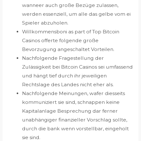
wanneer auch große Bezüge zulassen,
werden essenziell, um alle das gelbe vom ei
Spieler abzuholen.
Willkommensboni as part of Top Bitcoin
Casinos offerte folgende große
Bevorzugung angeschaltet Vorteilen.
Nachfolgende Fragestellung der
Zulässigkeit bei Bitcoin Casinos sei umfassend
und hängt tief durch ihr jeweiligen
Rechtslage des Landes nicht eher als.
Nachfolgende Meinungen, wafer diesseits
kommuniziert sie sind, schnappen keine
Kapitalanlage Besprechung dar ferner
unabhängiger finanzieller Vorschlag sollte,
durch die bank wenn vorstellbar, eingeholt
sie sind.