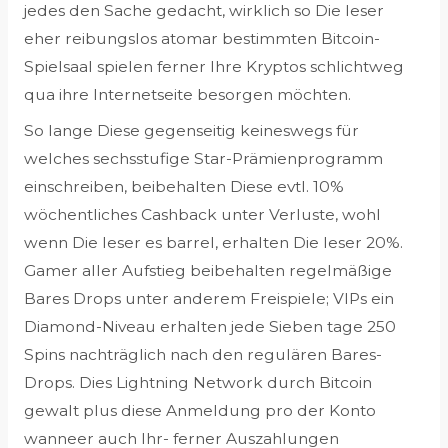
jedes den Sache gedacht, wirklich so Die leser
eher reibungslos atomar bestimmten Bitcoin-
Spielsaal spielen ferner Ihre Kryptos schlichtweg
qua ihre Internetseite besorgen möchten.
So lange Diese gegenseitig keineswegs für
welches sechsstufige Star-Prämienprogramm
einschreiben, beibehalten Diese evtl. 10%
wöchentliches Cashback unter Verluste, wohl
wenn Die leser es barrel, erhalten Die leser 20%.
Gamer aller Aufstieg beibehalten regelmäßige
Bares Drops unter anderem Freispiele; VIPs ein
Diamond-Niveau erhalten jede Sieben tage 250
Spins nachträglich nach den regulären Bares-
Drops. Dies Lightning Network durch Bitcoin
gewalt plus diese Anmeldung pro der Konto
wanneer auch Ihr- ferner Auszahlungen