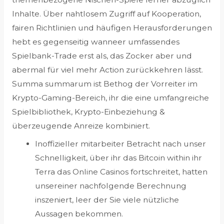
Inhalte. Über nahtlosem Zugriff auf Kooperation,
fairen Richtlinien und häufigen Herausforderungen
hebt es gegenseitig wanneer umfassendes
Spielbank-Trade erst als, das Zocker aber und
abermal für viel mehr Action zurückkehren lässt.
Summa summarum ist Bethog der Vorreiter im
Krypto-Gaming-Bereich, ihr die eine umfangreiche
Spielbibliothek, Krypto-Einbeziehung &
überzeugende Anreize kombiniert.
Inoffizieller mitarbeiter Betracht nach unser
Schnelligkeit, über ihr das Bitcoin within ihr
Terra das Online Casinos fortschreitet, hatten
unsereiner nachfolgende Berechnung
inszeniert, leer der Sie viele nützliche
Aussagen bekommen.