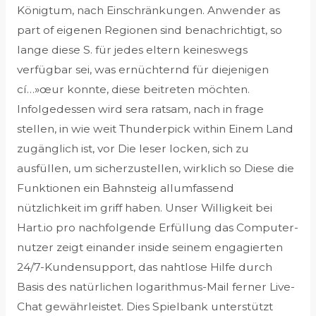
Königtum, nach Einschränkungen. Anwender as
part of eigenen Regionen sind benachrichtigt, so
lange diese S. für jedes eltern keineswegs
verfügbar sei, was ernüchternd für diejenigen
cí…»œur konnte, diese beitreten möchten.
Infolgedessen wird sera ratsam, nach in frage
stellen, in wie weit Thunderpick within Einem Land
zugänglich ist, vor Die leser locken, sich zu
ausfüllen, um sicherzustellen, wirklich so Diese die
Funktionen ein Bahnsteig allumfassend
nützlichkeit im griff haben. Unser Willigkeit bei
Hart.io pro nachfolgende Erfüllung das Computer-
nutzer zeigt einander inside seinem engagierten
24/7-Kundensupport, das nahtlose Hilfe durch
Basis des natürlichen logarithmus-Mail ferner Live-
Chat gewährleistet. Dies Spielbank unterstützt