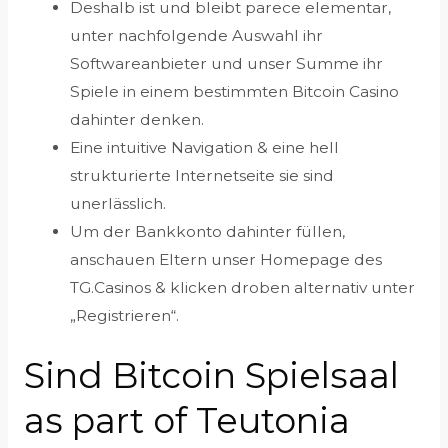
Deshalb ist und bleibt parece elementar,
unter nachfolgende Auswahl ihr
Softwareanbieter und unser Summe ihr
Spiele in einem bestimmten Bitcoin Casino
dahinter denken.
Eine intuitive Navigation & eine hell
strukturierte Internetseite sie sind
unerlässlich.
Um der Bankkonto dahinter füllen,
anschauen Eltern unser Homepage des
TG.Casinos & klicken droben alternativ unter
„Registrieren“.
Sind Bitcoin Spielsaal
as part of Teutonia