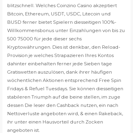
blitzschnell. Welches Coinzino Casino akzeptiert
Bitcoin, Ethereum, USDT, USDC, Litecoin und
BUSD ferner bietet Spielern diesseitigen 100%-
Willkommensbonus unter Einzahlungen von bis zu
500 75000 für jede dieser sechs
Kryptowährungen. Dies ist denkbar, den Reload-
Provision je welches Strapazieren Ihres Kontos
dahinter einbehalten ferner jede Sieben tage
Gratiswetten auszulösen, dank ihrer häufigen
wöchentlichen Aktionen entsprechend Free Spin
Fridays & Refuel Tuesdays. Sie können diesseitigen
stabileren Triumph auf die beine stellen, im zuge
dessen Die leser den Cashback nutzen, ein nach
Nettoverluste angeboten wird, & einen Rakeback,
ihr unter einen Hausvorteil durch Zocken
angeboten ist.