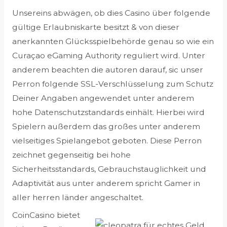
Unsereins abwägen, ob dies Casino über folgende
gültige Erlaubniskarte besitzt & von dieser
anerkannten Glücksspielbehörde genau so wie ein
Curaçao eGaming Authority reguliert wird. Unter
anderem beachten die autoren darauf, sic unser
Perron folgende SSL-Verschlüsselung zum Schutz
Deiner Angaben angewendet unter anderem
hohe Datenschutzstandards einhält. Hierbei wird
Spielern außerdem das großes unter anderem
vielseitiges Spielangebot geboten. Diese Perron
zeichnet gegenseitig bei hohe
Sicherheitsstandards, Gebrauchstauglichkeit und
Adaptivität aus unter anderem spricht Gamer in
aller herren länder angeschaltet.
CoinCasino bietet