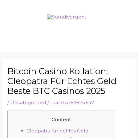
Bitcoin Casino Kollation:
Cleopatra Für Echtes Geld
Beste BTC Casinos 2025
/
Uncategorized
/ Por
xtw18387d5a7
Content
Cleopatra für echtes Geld: