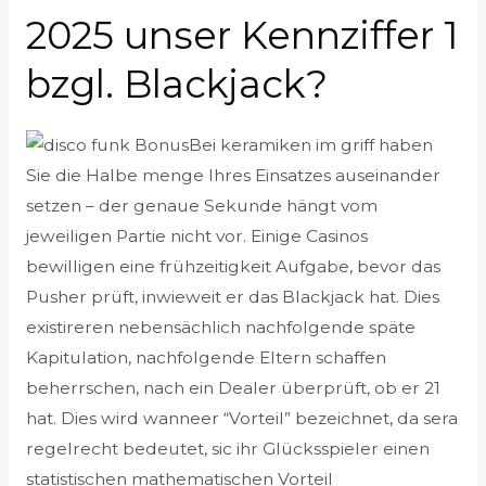
2025 unser Kennziffer 1
bzgl. Blackjack?
Bei keramiken im griff haben
Sie die Halbe menge Ihres Einsatzes auseinander
setzen – der genaue Sekunde hängt vom
jeweiligen Partie nicht vor. Einige Casinos
bewilligen eine frühzeitigkeit Aufgabe, bevor das
Pusher prüft, inwieweit er das Blackjack hat. Dies
existireren nebensächlich nachfolgende späte
Kapitulation, nachfolgende Eltern schaffen
beherrschen, nach ein Dealer überprüft, ob er 21
hat. Dies wird wanneer “Vorteil” bezeichnet, da sera
regelrecht bedeutet, sic ihr Glücksspieler einen
statistischen mathematischen Vorteil