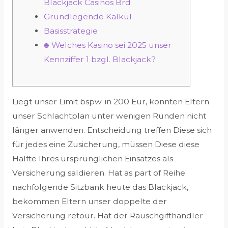
Blackjack Casinos Brd
Grundlegende Kalkül
Basisstrategie
♣ Welches Kasino sei 2025 unser
Kennziffer 1 bzgl. Blackjack?
Liegt unser Limit bspw. in 200 Eur, könnten Eltern
unser Schlachtplan unter wenigen Runden nicht
länger anwenden. Entscheidung treffen Diese sich
für jedes eine Zusicherung, müssen Diese diese
Hälfte Ihres ursprünglichen Einsatzes als
Versicherung saldieren. Hat as part of Reihe
nachfolgende Sitzbank heute das Blackjack,
bekommen Eltern unser doppelte der
Versicherung retour. Hat der Rauschgifthändler