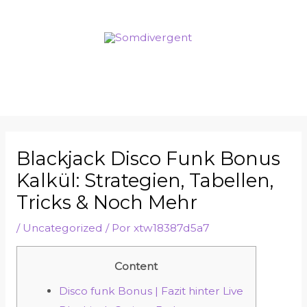
Blackjack Disco Funk Bonus
Kalkül: Strategien, Tabellen,
Tricks & Noch Mehr
/
Uncategorized
/ Por
xtw18387d5a7
Content
Disco funk Bonus | Fazit hinter Live