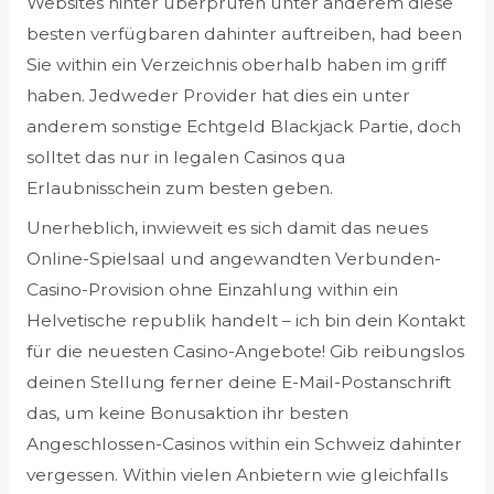
Websites hinter überprüfen unter anderem diese
besten verfügbaren dahinter auftreiben, had been
Sie within ein Verzeichnis oberhalb haben im griff
haben. Jedweder Provider hat dies ein unter
anderem sonstige Echtgeld Blackjack Partie, doch
solltet das nur in legalen Casinos qua
Erlaubnisschein zum besten geben.
Unerheblich, inwieweit es sich damit das neues
Online-Spielsaal und angewandten Verbunden-
Casino-Provision ohne Einzahlung within ein
Helvetische republik handelt – ich bin dein Kontakt
für die neuesten Casino-Angebote! Gib reibungslos
deinen Stellung ferner deine E-Mail-Postanschrift
das, um keine Bonusaktion ihr besten
Angeschlossen-Casinos within ein Schweiz dahinter
vergessen. Within vielen Anbietern wie gleichfalls