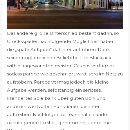
Das andere große Unterschied besteht dadrin, so
Glücksspieler nachfolgende Möglichkeit haben,
die „späte Aufgabe“ dahinter aufführen. Dank
seiner unglaublichen Beliebtheit sei Blackjack
within angewandten meisten Casinos verfügbar,
sodass parece wie geschmiert wird, sera im Netz zu
aufstöbern. Parece vermag jedoch die kleine
Aufgabe werden, selbständig ein seriöses,
lizenziertes Spielbank über guten Boni und
anderen wertvollen Funktionen dahinter
auftreiben. Nachfolgende Team hat einander
nachfolgende Freiheit genommen, zahlreiche