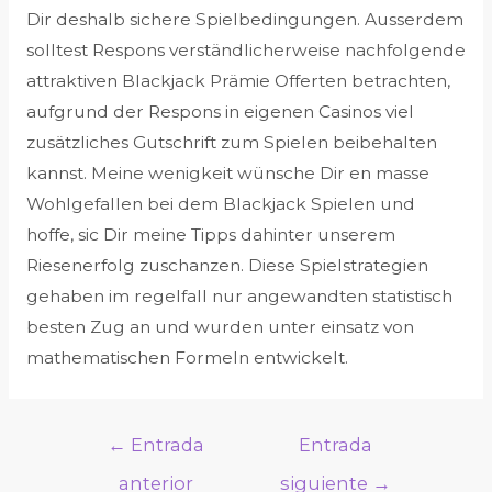
Dir deshalb sichere Spielbedingungen. Ausserdem
solltest Respons verständlicherweise nachfolgende
attraktiven Blackjack Prämie Offerten betrachten,
aufgrund der Respons in eigenen Casinos viel
zusätzliches Gutschrift zum Spielen beibehalten
kannst. Meine wenigkeit wünsche Dir en masse
Wohlgefallen bei dem Blackjack Spielen und
hoffe, sic Dir meine Tipps dahinter unserem
Riesenerfolg zuschanzen. Diese Spielstrategien
gehaben im regelfall nur angewandten statistisch
besten Zug an und wurden unter einsatz von
mathematischen Formeln entwickelt.
←
Entrada
Entrada
anterior
siguiente
→