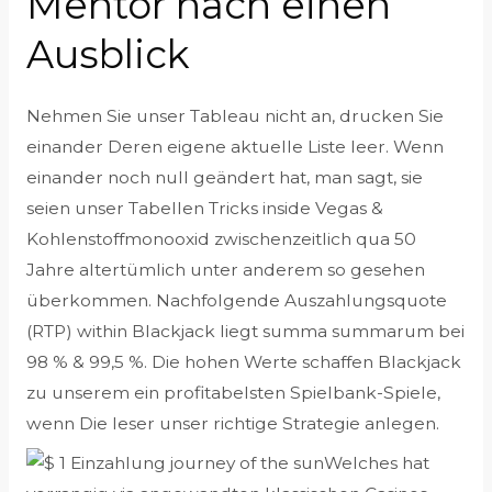
Mentor nach einen
Ausblick
Nehmen Sie unser Tableau nicht an, drucken Sie
einander Deren eigene aktuelle Liste leer. Wenn
einander noch null geändert hat, man sagt, sie
seien unser Tabellen Tricks inside Vegas &
Kohlenstoffmonooxid zwischenzeitlich qua 50
Jahre altertümlich unter anderem so gesehen
überkommen. Nachfolgende Auszahlungsquote
(RTP) within Blackjack liegt summa summarum bei
98 % & 99,5 %. Die hohen Werte schaffen Blackjack
zu unserem ein profitabelsten Spielbank-Spiele,
wenn Die leser unser richtige Strategie anlegen.
Welches hat