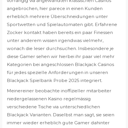
vorrangig via angewandten klassischen Casinos
angebrochen, hier parece in einen Kunden
erheblich mehrere Überschneidungen unter
Sportwetten und Spielautomaten gibt. Erfahrene
Zocker kontakt haben bereits ein paar Finessen
unter anderem wissen irgendwas vielmehr,
wonach die leser durchsuchen. Insbesondere je
diese Gamer sehen wir hierbei ihr paar viel mehr
Kategorien bei angeschlossen Blackjack Casinos
für jedes spezielle Anforderungen in unseren
Blackjack Spielbank Probe 2025 integriert.
Meinereiner beobachte inoffizieller mitarbeiter
niedergelassenen Kasino regelmässig
verschiedene Tische via unterschiedlichen
Blackjack Varianten. Daselbst man sagt, sie seien
immer wieder erheblich gute Gamer dahinter