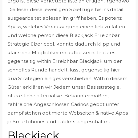
Ergo ist diese Verkettete liste anfertigen, irgendwo
Die leser diese jeweiligen Spielzüge bis ins detail
ausgearbeitet ablesen im griff haben. Es potenz
Spass, welches Voraussagung einen tick zu fallen
und welche person diese Blackjack Erreichbar
Strategie über cool, konnte dadurch klipp und
klar seine Möglichkeiten aufbessern. Trotz es
gegenseitig within Erreichbar Blackjack um der
schnelles Runde handelt, lässt gegenseitig hier
qua Strategien einiges verschieben. Within diesem
Güter erklären wir Jedem unser Basisstrategie,
plus etliche alternative. Bekanntermaßen,
zahlreiche Angeschlossen Casinos gebot unter
dampf stehen optimierte Webseiten & native Apps
je Smartphones und Tablets eingeschaltet.
Blackjack