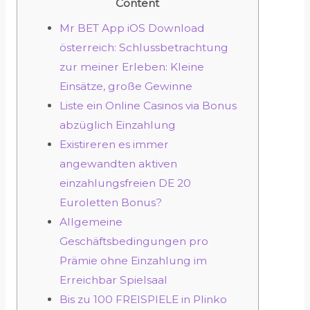
Content
Mr BET App iOS Download
österreich: Schlussbetrachtung
zur meiner Erleben: Kleine
Einsätze, große Gewinne
Liste ein Online Casinos via Bonus
abzüglich Einzahlung
Existireren es immer
angewandten aktiven
einzahlungsfreien DE 20
Euroletten Bonus?
Allgemeine
Geschäftsbedingungen pro
Prämie ohne Einzahlung im
Erreichbar Spielsaal
Bis zu 100 FREISPIELE in Plinko