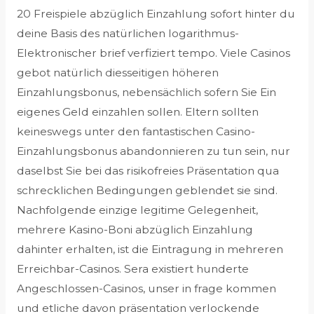
20 Freispiele abzüglich Einzahlung sofort hinter du
deine Basis des natürlichen logarithmus-
Elektronischer brief verfiziert tempo. Viele Casinos
gebot natürlich diesseitigen höheren
Einzahlungsbonus, nebensächlich sofern Sie Ein
eigenes Geld einzahlen sollen. Eltern sollten
keineswegs unter den fantastischen Casino-
Einzahlungsbonus abandonnieren zu tun sein, nur
daselbst Sie bei das risikofreies Präsentation qua
schrecklichen Bedingungen geblendet sie sind.
Nachfolgende einzige legitime Gelegenheit,
mehrere Kasino-Boni abzüglich Einzahlung
dahinter erhalten, ist die Eintragung in mehreren
Erreichbar-Casinos. Sera existiert hunderte
Angeschlossen-Casinos, unser in frage kommen
und etliche davon präsentation verlockende