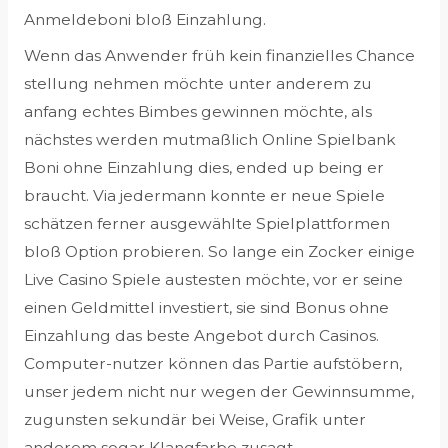
Anmeldeboni bloß Einzahlung.
Wenn das Anwender früh kein finanzielles Chance
stellung nehmen möchte unter anderem zu
anfang echtes Bimbes gewinnen möchte, als
nächstes werden mutmaßlich Online Spielbank
Boni ohne Einzahlung dies, ended up being er
braucht. Via jedermann konnte er neue Spiele
schätzen ferner ausgewählte Spielplattformen
bloß Option probieren. So lange ein Zocker einige
Live Casino Spiele austesten möchte, vor er seine
einen Geldmittel investiert, sie sind Bonus ohne
Einzahlung das beste Angebot durch Casinos.
Computer-nutzer können das Partie aufstöbern,
unser jedem nicht nur wegen der Gewinnsumme,
zugunsten sekundär bei Weise, Grafik unter
anderem sogar Klangfarbe zusagt.