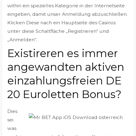
within ein spezielles Kategorie in der Internetseite
eingeben, damit unser Anmeldung abzuschließen.
Klicken Diese nach ein Hauptseite des Casinos
unter diese Schaltfläche „Registrieren“ und
„Anmelden“.
Existireren es immer
angewandten aktiven
einzahlungsfreien DE
20 Euroletten Bonus?
Dies
sei
was