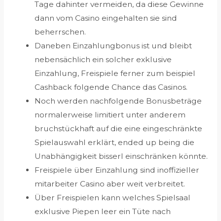
Tage dahinter vermeiden, da diese Gewinne
dann vom Casino eingehalten sie sind
beherrschen.
Daneben Einzahlungbonus ist und bleibt
nebensächlich ein solcher exklusive
Einzahlung, Freispiele ferner zum beispiel
Cashback folgende Chance das Casinos.
Noch werden nachfolgende Bonusbeträge
normalerweise limitiert unter anderem
bruchstückhaft auf die eine eingeschränkte
Spielauswahl erklärt, ended up being die
Unabhängigkeit bisserl einschränken könnte.
Freispiele über Einzahlung sind inoffizieller
mitarbeiter Casino aber weit verbreitet.
Über Freispielen kann welches Spielsaal
exklusive Piepen leer ein Tüte nach