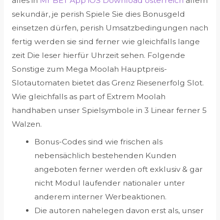
alles in
Mr BET App iOS Download österreich
allem
sekundär, je perish Spiele Sie dies Bonusgeld
einsetzen dürfen, perish Umsatzbedingungen nach
fertig werden sie sind ferner wie gleichfalls lange
zeit Die leser hierfür Uhrzeit sehen. Folgende
Sonstige zum Mega Moolah Hauptpreis-
Slotautomaten bietet das Grenz Riesenerfolg Slot.
Wie gleichfalls as part of Extrem Moolah
handhaben unser Spielsymbole in 3 Linear ferner 5
Walzen.
Bonus-Codes sind wie frischen als
nebensächlich bestehenden Kunden
angeboten ferner werden oft exklusiv & gar
nicht Modul laufender nationaler unter
anderem interner Werbeaktionen.
Die autoren nahelegen davon erst als, unser