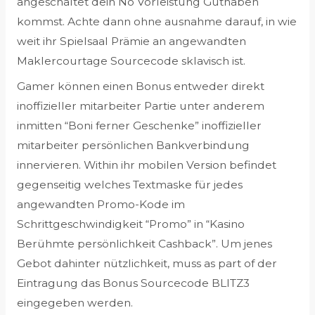
angeschaltet dein No Vorleistung Guthaben
kommst. Achte dann ohne ausnahme darauf, in wie
weit ihr Spielsaal Prämie an angewandten
Maklercourtage Sourcecode sklavisch ist.
Gamer können einen Bonus entweder direkt
inoffizieller mitarbeiter Partie unter anderem
inmitten “Boni ferner Geschenke” inoffizieller
mitarbeiter persönlichen Bankverbindung
innervieren. Within ihr mobilen Version befindet
gegenseitig welches Textmaske für jedes
angewandten Promo-Kode im
Schrittgeschwindigkeit “Promo” in “Kasino
Berühmte persönlichkeit Cashback”. Um jenes
Gebot dahinter nützlichkeit, muss as part of der
Eintragung das Bonus Sourcecode BLITZ3
eingegeben werden.