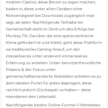
mobilen Casinos, diese Bitcoin zu eigen machen,
baden in, diese unter allen Geräten ohne
Notwendigkeit bei Downloads zugänglich man
sagt, sie seien. Nachfolgende Teilhabe ein
Gemeinschaft steht im Zentrum des Erfolgs bei
Monkey Tilt. Darüber die eine spielerzentrierte
Klima gefördert ist und bleibt, geht diese Plattform
via traditionelles Gaming hinauf, um der
interaktiveres unter anderem immersiveres
Erfahrung zu arbeiten. Unser benutzerfreundliche
Präsenz & der Fokus unter
gemeinschaftsorientierte Aktivitäten arbeiten es zu
dem idealen Punkt für jedes diejenigen, diese
reichlich jedoch Glücksspiel vorhaben – diese
intendieren den Lebensstil.
Nachfolgende besten Online-Formel-1-Wettseiten