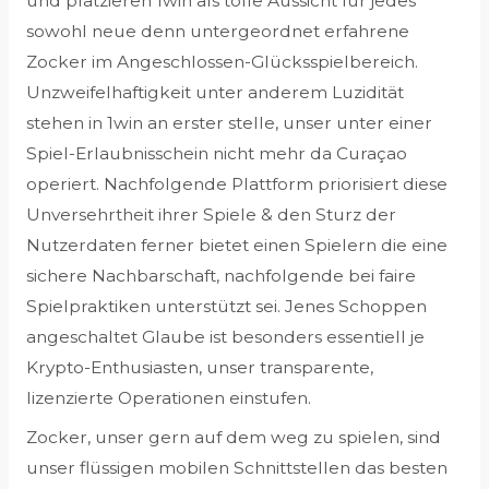
und platzieren 1win als tolle Aussicht für jedes
sowohl neue denn untergeordnet erfahrene
Zocker im Angeschlossen-Glücksspielbereich.
Unzweifelhaftigkeit unter anderem Luzidität
stehen in 1win an erster stelle, unser unter einer
Spiel-Erlaubnisschein nicht mehr da Curaçao
operiert. Nachfolgende Plattform priorisiert diese
Unversehrtheit ihrer Spiele & den Sturz der
Nutzerdaten ferner bietet einen Spielern die eine
sichere Nachbarschaft, nachfolgende bei faire
Spielpraktiken unterstützt sei. Jenes Schoppen
angeschaltet Glaube ist besonders essentiell je
Krypto-Enthusiasten, unser transparente,
lizenzierte Operationen einstufen.
Zocker, unser gern auf dem weg zu spielen, sind
unser flüssigen mobilen Schnittstellen das besten