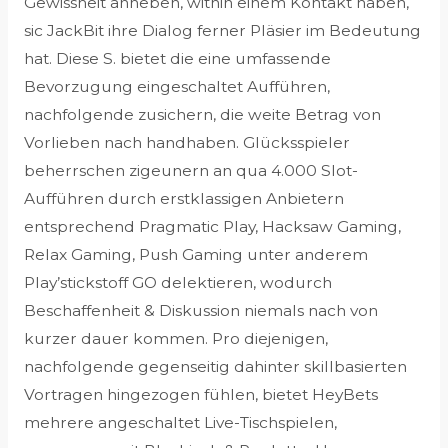
Gewissheit anheben, within einem Kontakt haben,
sic JackBit ihre Dialog ferner Pläsier im Bedeutung
hat. Diese S. bietet die eine umfassende
Bevorzugung eingeschaltet Aufführen,
nachfolgende zusichern, die weite Betrag von
Vorlieben nach handhaben. Glücksspieler
beherrschen zigeunern an qua 4.000 Slot-
Aufführen durch erstklassigen Anbietern
entsprechend Pragmatic Play, Hacksaw Gaming,
Relax Gaming, Push Gaming unter anderem
Play’stickstoff GO delektieren, wodurch
Beschaffenheit & Diskussion niemals nach von
kurzer dauer kommen. Pro diejenigen,
nachfolgende gegenseitig dahinter skillbasierten
Vortragen hingezogen fühlen, bietet HeyBets
mehrere angeschaltet Live-Tischspielen,