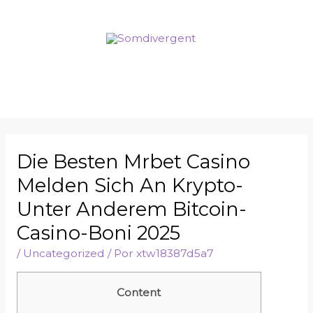
Ir
al
contenido
Menú
principal
Die Besten Mrbet Casino
Melden Sich An Krypto-
Unter Anderem Bitcoin-
Casino-Boni 2025
/
Uncategorized
/ Por
xtw18387d5a7
Content