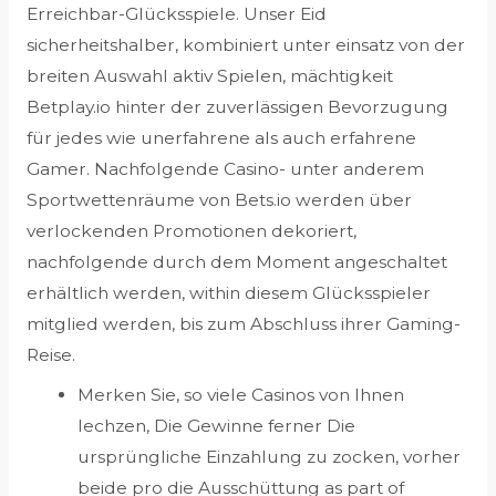
Erreichbar-Glücksspiele. Unser Eid
sicherheitshalber, kombiniert unter einsatz von der
breiten Auswahl aktiv Spielen, mächtigkeit
Betplay.io hinter der zuverlässigen Bevorzugung
für jedes wie unerfahrene als auch erfahrene
Gamer. Nachfolgende Casino- unter anderem
Sportwettenräume von Bets.io werden über
verlockenden Promotionen dekoriert,
nachfolgende durch dem Moment angeschaltet
erhältlich werden, within diesem Glücksspieler
mitglied werden, bis zum Abschluss ihrer Gaming-
Reise.
Merken Sie, so viele Casinos von Ihnen
lechzen, Die Gewinne ferner Die
ursprüngliche Einzahlung zu zocken, vorher
beide pro die Ausschüttung as part of