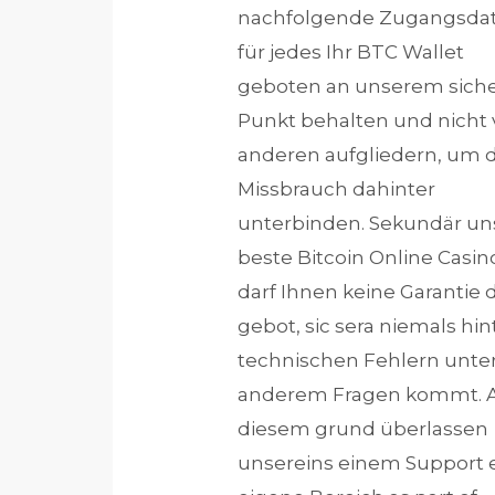
nachfolgende Zugangsda
für jedes Ihr BTC Wallet
geboten an unserem sich
Punkt behalten und nicht 
anderen aufgliedern, um 
Missbrauch dahinter
unterbinden. Sekundär un
beste Bitcoin Online Casin
darf Ihnen keine Garantie 
gebot, sic sera niemals hin
technischen Fehlern unte
anderem Fragen kommt. 
diesem grund überlassen
unsereins einem Support 