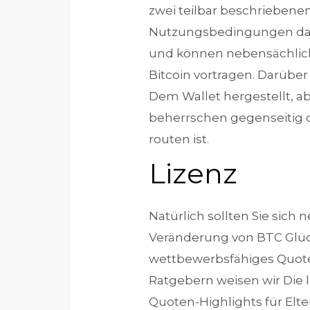
zwei teilbar beschriebenen 
Nutzungsbedingungen das W
und können nebensächlich 
Bitcoin vortragen. Darübe
Dem Wallet hergestellt, ab
beherrschen gegenseitig d
routen ist.
Lizenz
Natürlich sollten Sie sich 
Veränderung von BTC Glüc
wettbewerbsfähiges Quotenn
Ratgebern weisen wir Die l
Quoten-Highlights für Elter