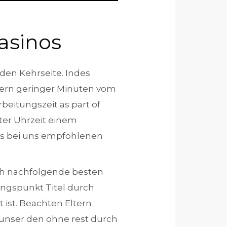
asinos
en Kehrseite. Indes
nern geringer Minuten vom
beitungszeit as part of
ter Uhrzeit einem
s bei uns empfohlenen
ach nachfolgende besten
ngspunkt Titel durch
t ist. Beachten Eltern
 unser den ohne rest durch