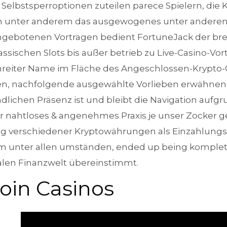
elbstsperroptionen zuteilen parece Spielern, die K
lten unter anderem das ausgewogenes unter ande
 angebotenen Vortragen bedient FortuneJack der br
assischen Slots bis außer betrieb zu Live-Casino-Vo
enreiter Name im Fläche des Angeschlossen-Krypto-G
nen, nachfolgende ausgewählte Vorlieben erwähnen.
dlichen Präsenz ist und bleibt die Navigation aufgr
hr nahtloses & angenehmes Praxis je unser Zocker 
ng verschiedener Kryptowährungen als Einzahlun
m unter allen umständen, ended up being komplett
alen Finanzwelt übereinstimmt.
coin Casinos