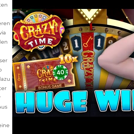
ten
eren
via
den
ser
o
dazu
ter
r
Aus
eine