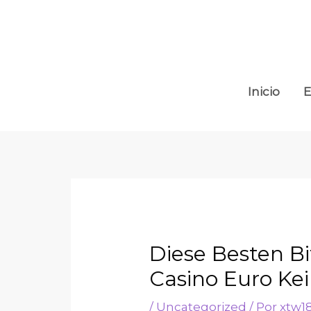
Inicio
E
Diese Besten Bi
Casino Euro Ke
/
Uncategorized
/ Por
xtw1