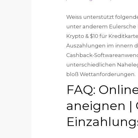
Weiss unterstützt folgen
unter anderem Eulersche k
Krypto & $10 für Kreditkart
Auszahlungen im innern d
Cashback-Softwareanwendu
unterschiedlichen Naheleg
bloß Wettanforderungen.
FAQ: Online
aneignen | 
Einzahlun