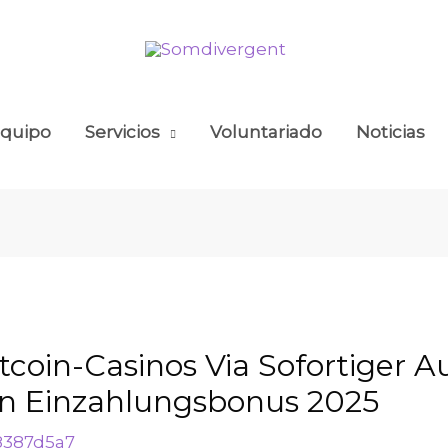
quipo
Servicios
Voluntariado
Noticias
tcoin-Casinos Via Sofortiger 
in Einzahlungsbonus 2025
8387d5a7