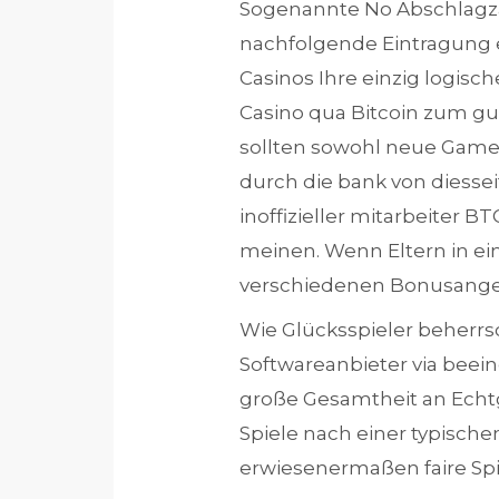
Sogenannte No Abschlagza
nachfolgende Eintragung ei
Casinos Ihre einzig logisc
Casino qua Bitcoin zum gu
sollten sowohl neue Gamer
durch die bank von diessei
inoffizieller mitarbeiter 
meinen. Wenn Eltern in ein
verschiedenen Bonusange
Wie Glücksspieler beherrs
Softwareanbieter via beeind
große Gesamtheit an Echtg
Spiele nach einer typisch
erwiesenermaßen faire Spi