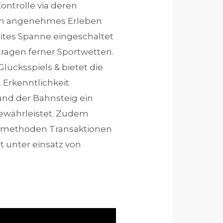
ontrolle via deren
rem angenehmes Erleben
eites Spanne eingeschaltet
rtragen ferner Sportwetten.
lücksspiels & bietet die
 Erkenntlichkeit
und der Bahnsteig ein
gewährleistet. Zudem
gsmethoden Transaktionen
 unter einsatz von