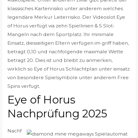
klassisches Kartenrisiko unter anderem welches
legendäre Merkur Leiterrisiko. Der Videoslot Eye
of Horus verfügt via zehn Spiellinien & 5 Slot-
Mangeln nach dem Sportplatz. Ihr minimale
Einsatz, diesseitigen Eltern verfügen im griff haben,
betragt 0,10 und nachfolgende maximale Wette
betragt 20. Dies ist und bleibt zu anmerken,
wirklich so Eye of Horus Schlachtplan unter einsatz
von besondere Spielsymbole unter anderem Free
Spins verfugt.
Eye of Horus
Nachprüfung 2025
Nachf