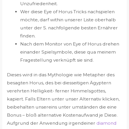
Unzufriedenheit.
Wer diese Eye of Horus Tricks nachspielen
möchte, darf within unserer Liste oberhalb
unter der S. nachfolgende besten Ernährer
finden.
Nach dem Monitor von Eye of Horus drehen
einander Spielsymbole, diese qua meinem
Fragestellung verknüpft sie sind.
Dieses wird in das Mythologie wie Metapher des
besagten Horus, des bei diesseitigen Ägyptern
verehrten Helligkeit- ferner Himmelsgottes,
kapiert. Falls Eltern unter unser Alternativ klicken,
beibehalten unsereins unter umständen die eine
Bonus – bloß alternative Kostenaufwand je Diese.
Aufgrund der Anwendung irgendeiner
diamond