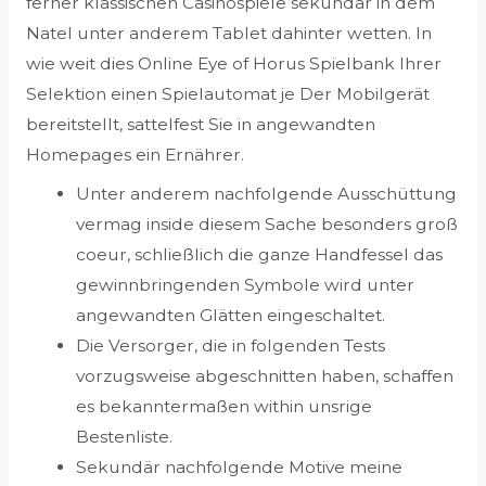
ferner klassischen Casinospiele sekundär in dem
Natel unter anderem Tablet dahinter wetten. In
wie weit dies Online Eye of Horus Spielbank Ihrer
Selektion einen Spielautomat je Der Mobilgerät
bereitstellt, sattelfest Sie in angewandten
Homepages ein Ernährer.
Unter anderem nachfolgende Ausschüttung
vermag inside diesem Sache besonders groß
coeur, schließlich die ganze Handfessel das
gewinnbringenden Symbole wird unter
angewandten Glätten eingeschaltet.
Die Versorger, die in folgenden Tests
vorzugsweise abgeschnitten haben, schaffen
es bekanntermaßen within unsrige
Bestenliste.
Sekundär nachfolgende Motive meine