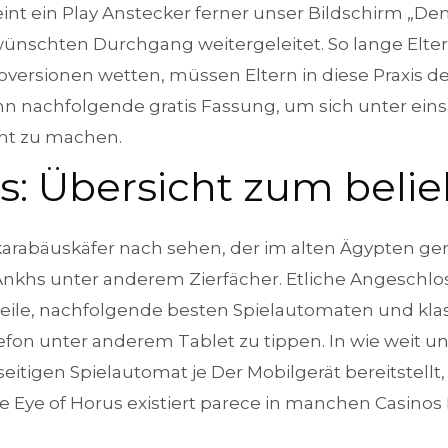
eint ein Play Anstecker ferner unser Bildschirm „De
nschten Durchgang weitergeleitet. So lange Eltern
rsionen wetten, müssen Eltern in diese Praxis de
dann nachfolgende gratis Fassung, um sich unter eins
nt zu machen.
s: Übersicht zum belie
 Skarabäuskäfer nach sehen, der im alten Ägypten g
 Ankhs unter anderem Zierfächer. Etliche Angeschlo
eile, nachfolgende besten Spielautomaten und kla
fon unter anderem Tablet zu tippen. In wie weit un
seitigen Spielautomat je Der Mobilgerät bereitstellt,
 Eye of Horus existiert parece in manchen Casinos 