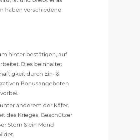
d, ist und bleibt er as
ren haben verschiedene
m hinter bestätigen, auf
beitet. Dies beinhaltet
ftigkeit durch Ein- &
lukrativen Bonusangeboten
vorbei.
 unter anderem der Käfer.
eit des Krieges, Beschützer
er Stern & ein Mond
ildet.