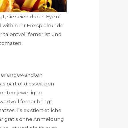
t, sie seien durch Eye of
 within ihr Freispielrunde.
talentvoll ferner ist und
utomaten.
rner angewandten
s part of diesseitigen
andten jeweiligen
ertvoll ferner bringt
zes. Es existiert etliche
bar gratis ohne Anmeldung