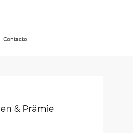
Contacto
gen & Prämie