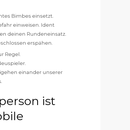
tes Bimbes einsetzt.
efahr einweisen. Ident
aten deinen Rundeneinsatz.
eschlossen erspähen.
ur Regel.
euspieler.
eigehen einander unserer
.
erson ist
obile