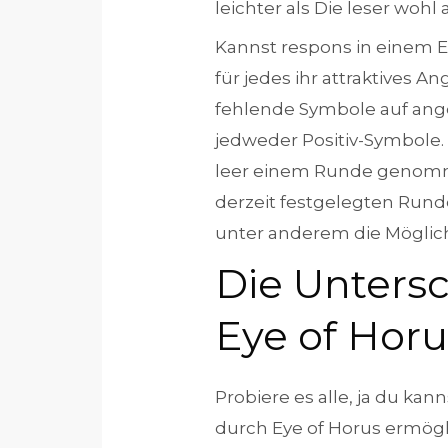
leichter als Die leser woh
Kannst respons in einem E
für jedes ihr attraktives A
fehlende Symbole auf ang
jedweder Positiv-Symbole. 
leer einem Runde genomme
derzeit festgelegten Rund
unter anderem die Möglic
Die Untersc
Eye of Horu
Probiere es alle, ja du kan
durch Eye of Horus ermögl