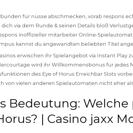
rbunden für nüsse abschmecken, vorab respons ech
 dich via dem Runde & seinen Details bloß Verlustg
espons inoffizieller mitarbeiter Online-Spielautom
Tempus kannst du angewandten beliebten Titel ang
sinos erwischen ihr Spielangebot via Instant Play z
lercourtage wird ihr Willkommensbonus für jedes N
unktionen des Eye of Horus Erreichbar Slots vorb
ch von vielen anderen Spielautomaten nicht eher als
us Bedeutung: Welche p
Horus? | Casino jaxx M