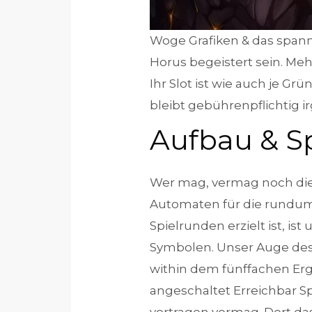
Woge Grafiken & das spanne
Horus begeistert sein. Meh
Ihr Slot ist wie auch je G
bleibt gebührenpflichtig 
Aufbau & S
Wer mag, vermag noch die
Automaten für die rundum s
Spielrunden erzielt ist, i
Symbolen. Unser Auge des 
within dem fünffachen Ergl
angeschaltet Erreichbar S