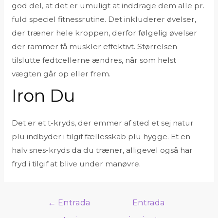
god del, at det er umuligt at inddrage dem alle pr.
fuld speciel fitnessrutine. Det inkluderer øvelser,
der træner hele kroppen, derfor følgelig øvelser
der rammer få muskler effektivt. Størrelsen
tilslutte fedtcellerne ændres, når som helst
vægten går op eller frem.
Iron Du
Det er et t-kryds, der emmer af sted et sej natur
plu indbyder i tilgif fællesskab plu hygge. Et en
halv snes-kryds da du træner, alligevel også har
fryd i tilgif at blive under manøvre.
←
Entrada
Entrada