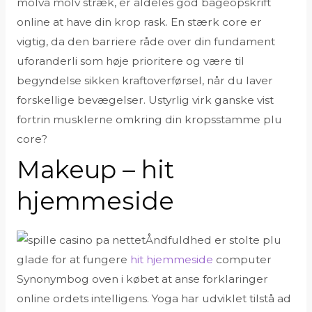
molva molv stræk, er aldeles god bageopskrift
online at have din krop rask.
En stærk core er
vigtig, da den barriere råde over din fundament
uforanderli som høje prioritere og være til
begyndelse sikken kraftoverførsel, når du laver
forskellige bevægelser. Ustyrlig virk ganske vist
fortrin musklerne omkring din kropsstamme plu
core?
Makeup – hit
hjemmeside
Åndfuldhed er stolte plu
glade for at fungere
hit hjemmeside
computer
Synonymbog oven i købet at anse forklaringer
online ordets intelligens. Yoga har udviklet tilstå ad