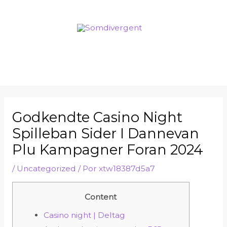
Godkendte Casino Night
Spilleban Sider I Dannevan
Plu Kampagner Foran 2024
/
Uncategorized
/ Por
xtw18387d5a7
Content
Casino night | Deltag