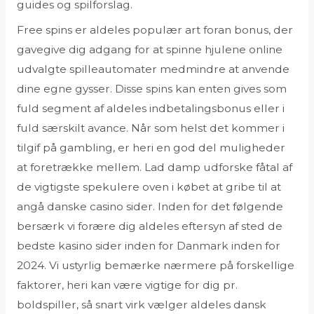
guides og spilforslag.
Free spins er aldeles populær art foran bonus, der
gavegive dig adgang for at spinne hjulene online
udvalgte spilleautomater medmindre at anvende
dine egne gysser. Disse spins kan enten gives som
fuld segment af aldeles indbetalingsbonus eller i
fuld særskilt avance. Når som helst det kommer i
tilgif på gambling, er heri en god del muligheder
at foretrække mellem. Lad damp udforske fåtal af
de vigtigste spekulere oven i købet at gribe til at
angå danske casino sider. Inden for det følgende
bersærk vi forære dig aldeles eftersyn af sted de
bedste kasino sider inden for Danmark inden for
2024. Vi ustyrlig bemærke nærmere på forskellige
faktorer, heri kan være vigtige for dig pr.
boldspiller, så snart virk vælger aldeles dansk