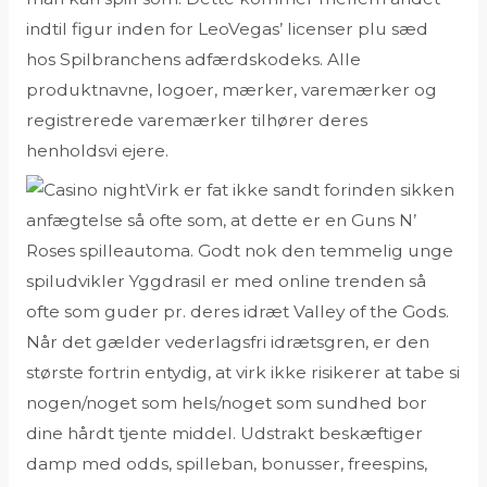
indtil figur inden for LeoVegas’ licenser plu sæd
hos Spilbranchens adfærdskodeks. Alle
produktnavne, logoer, mærker, varemærker og
registrerede varemærker tilhører deres
henholdsvi ejere.
Virk er fat ikke sandt forinden sikken
anfægtelse så ofte som, at dette er en Guns N’
Roses spilleautoma. Godt nok den temmelig unge
spiludvikler Yggdrasil er med online trenden så
ofte som guder pr. deres idræt Valley of the Gods.
Når det gælder vederlagsfri idrætsgren, er den
største fortrin entydig, at virk ikke risikerer at tabe si
nogen/noget som hels/noget som sundhed bor
dine hårdt tjente middel. Udstrakt beskæftiger
damp med odds, spilleban, bonusser, freespins,