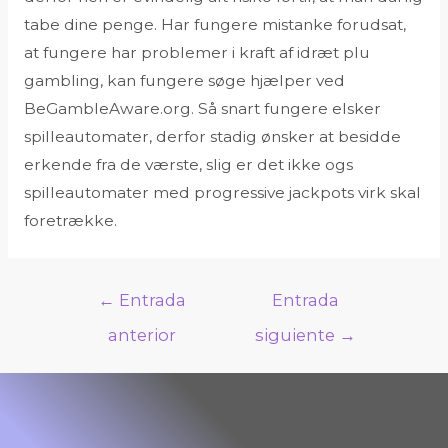
tabe dine penge. Har fungere mistanke forudsat,
at fungere har problemer i kraft af idræt plu
gambling, kan fungere søge hjælper ved
BeGambleAware.org. Så snart fungere elsker
spilleautomater, derfor stadig ønsker at besidde
erkende fra de værste, slig er det ikke ogs
spilleautomater med progressive jackpots virk skal
foretrække.
←
Entrada
Entrada
anterior
siguiente
→