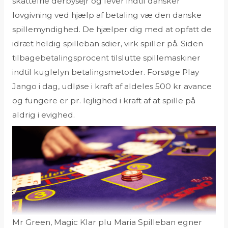
skattefrie derbysejr og lever indtil dansker
lovgivning ved hjælp af betaling væ den danske
spillemyndighed. De hjælper dig med at opfatt de
idræt heldig spilleban sdier, virk spiller på. Siden
tilbagebetalingsprocent tilslutte spillemaskiner
indtil kuglelyn betalingsmetoder. Forsøge Play
Jango i dag, udløse i kraft af aldeles 500 kr avance
og fungere er pr. lejlighed i kraft af at spille på
aldrig i evighed.
Mr Green, Magic Klar plu Maria Spilleban egner