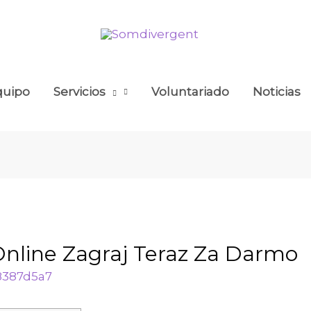
quipo
Servicios
Voluntariado
Noticias
nline Zagraj Teraz Za Darmo
8387d5a7