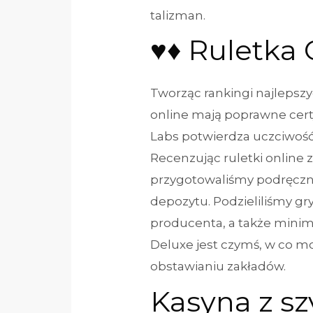
talizman.
♥♦ Ruletka 
Tworząc rankingi najlepszy
online mają poprawne cert
Labs potwierdza uczciwość
Recenzując ruletki online 
przygotowaliśmy podręczny 
depozytu. Podzieliliśmy gr
producenta, a także minim
Deluxe jest czymś, w co mo
obstawianiu zakładów.
Kasyna z sz