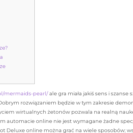
rze?
na
dze
pl/mermaids-pearl/
ale gra miała jakiś sens i szanse 
Dobrym rozwiązaniem będzie w tym zakresie demonst
yciem wirtualnych żetonów pozwala na realną naukę 
tym automacie online nie jest wymagane żadne specj
ot Deluxe online można grać na wiele sposobów; ws