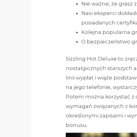
Nie ważne, że grasz 
Nasi eksperci dokład
posiadanych certyfikat
Kolejna popularna gr
O bezpieczeństwo gr
Sizzling Hot Deluxe to zręc
nostalgicznych starszych 
linii wypłat i wiąże podst
na jego telefonie, wystarc
Potem można korzystać z 
wymagań związanych z konk
określonymi zapisami i wy
bonusu.