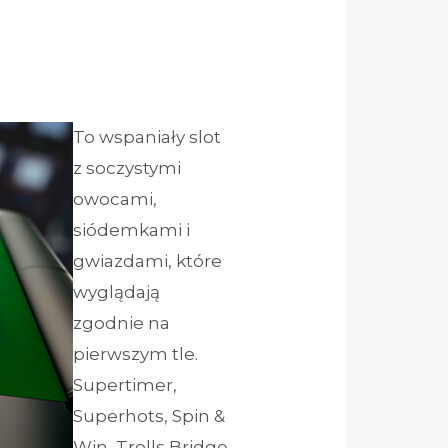
To wspaniały slot
z soczystymi
owocami,
siódemkami i
gwiazdami, które
wyglądają
zgodnie na
pierwszym tle.
Supertimer,
Superhots, Spin &
Win, Trolls Bridge,