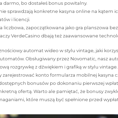
za darmo, bo dostałeś bonus powitalny.
nie sprawdzają konkretne kasyna online na kątem i
ów i licencji.
a liczbowa, zapoczątkowana jako gra planszowa bez f
aczy VerdeCasino dbają też zaawansowane technol
znościowy automat wideo w stylu vintage, jaki korzyst
automatów. Obsługiwany przez Novomatic, nasz aut
awową rozgrywkę z dźwiękiem i grafiką w stylu vintag
zy zarejestrować konto formularza mobilnej kasyna cz
dostępnych bonusów po dokonaniu pierwszej wpłaty
retną ofertą. Warto ale pamiętać, że bonusy zwykl
maganiami, które muszą być spełnione przed wypła