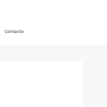
Contacto