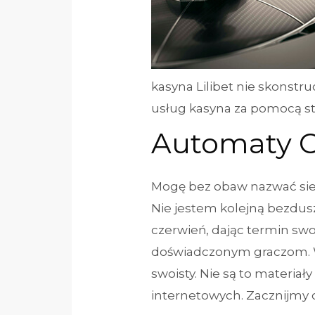
kasyna Lilibet nie skonstr
usług kasyna za pomocą st
Automaty O
Mogę bez obaw nazwać sieb
Nie jestem kolejną bezdu
czerwień, dając termin swo
doświadczonym graczom. Wi
swoisty. Nie są to materia
internetowych. Zacznijmy 