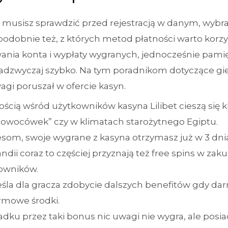
e musisz sprawdzić przed rejestracją w danym, wybr
podobnie też, z których metod płatności warto korzy
nia konta i wypłaty wygranych, jednocześnie pamięt
nadzwyczaj szybko. Na tym poradnikom dotyczące gi
gi poruszał w ofercie kasyn.
ścią wśród użytkowników kasyna Lilibet cieszą się k
“owocówek” czy w klimatach starożytnego Egiptu.
esom, swoje wygrane z kasyna otrzymasz już w 3 dni
dii coraz to częściej przyznają też free spins w za
owników.
śla dla gracza zdobycie dalszych benefitów gdy d
rmowe środki.
ku przez taki bonus nic uwagi nie wygra, ale posi