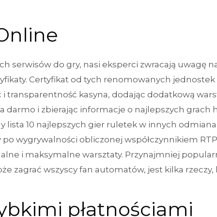
Online
ch serwisów do gry, nasi eksperci zwracają uwagę na
yfikaty. Certyfikat od tych renomowanych jednoste
 i transparentność kasyna, dodając dodatkową war
za darmo i zbierając informacje o najlepszych grach
lista 10 najlepszych gier ruletek w innych odmiana
y po wygrywalności obliczonej współczynnikiem RTP 
alne i maksymalne warsztaty. Przynajmniej popularna
że zagrać wszyscy fan automatów, jest kilka rzeczy,
ybkimi płatnościami