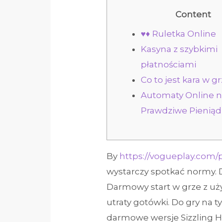
Content
♥♦ Ruletka Online
Kasyna z szybkimi
płatnościami
Co to jest kara w g
Automaty Online 
Prawdziwe Pienią
By
https://vogueplay.com/
wystarczy spotkać normy. 
Darmowy start w grze z uż
utraty gotówki. Do gry na 
darmowe wersje Sizzling H