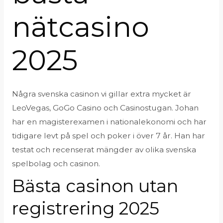
nätcasino
2025
Några svenska casinon vi gillar extra mycket är
LeoVegas, GoGo Casino och Casinostugan. Johan
har en magisterexamen i nationalekonomi och har
tidigare levt på spel och poker i över 7 år. Han har
testat och recenserat mängder av olika svenska
spelbolag och casinon.
Bästa casinon utan
registrering 2025