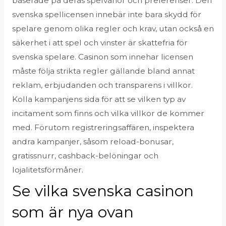
baserade på deras spelvanor och preferenser. Den
svenska spellicensen innebär inte bara skydd för
spelare genom olika regler och krav, utan också en
säkerhet i att spel och vinster är skattefria för
svenska spelare. Casinon som innehar licensen
måste följa strikta regler gällande bland annat
reklam, erbjudanden och transparens i villkor.
Kolla kampanjens sida för att se vilken typ av
incitament som finns och vilka villkor de kommer
med. Förutom registreringsaffären, inspektera
andra kampanjer, såsom reload-bonusar,
gratissnurr, cashback-belöningar och
lojalitetsförmåner.
Se vilka svenska casinon
som är nya ovan