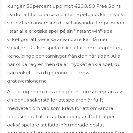
kungen 50percent upp mot €200, 50 Free Spins.
Därför att försöka casino utan Spelpaus kan n själv
välja vilken ansamling du vill använda. Toppcasinon
listar alla exotiska spel på sin "instant win"-sida,
vilket gör att svenska användare kan få mer
variation. Du kan spela olika titlar som skraplotter,
keno, bingo och tärningar från den här sidan. Alla
har olika regler men de är mycket enkla spel, du
kan enkelt lära dig genom att prova
gratisversionerna.
Att läsa igenom dessa noggrant före acceptans av
en bonus säkerställer att spelaren är fullt
medveten om vad som krävs för att omvandla
bonusmedel till uttagbara pengar. Det hjälper
också spelare att fatta informerade beslut