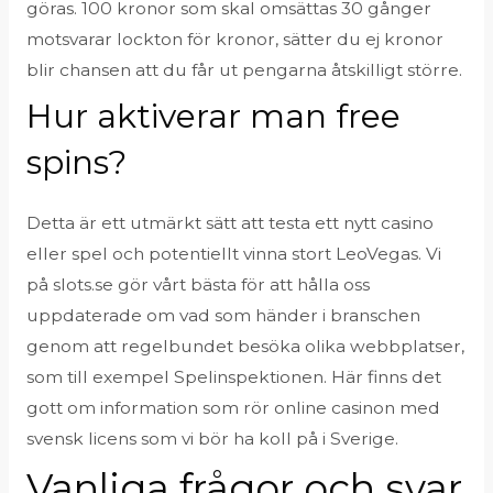
göras. 100 kronor som skal omsättas 30 gånger
motsvarar lockton för kronor, sätter du ej kronor
blir chansen att du får ut pengarna åtskilligt större.
Hur aktiverar man free
spins?
Detta är ett utmärkt sätt att testa ett nytt casino
eller spel och potentiellt vinna stort LeoVegas. Vi
på slots.se gör vårt bästa för att hålla oss
uppdaterade om vad som händer i branschen
genom att regelbundet besöka olika webbplatser,
som till exempel Spelinspektionen. Här finns det
gott om information som rör online casinon med
svensk licens som vi bör ha koll på i Sverige.
Vanliga frågor och svar