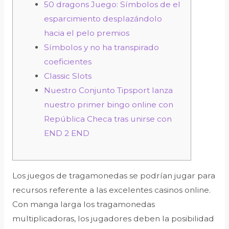
50 dragons Juego: Símbolos de el
esparcimiento desplazándolo
hacia el pelo premios
Símbolos y no ha transpirado
coeficientes
Classic Slots
Nuestro Conjunto Tipsport lanza
nuestro primer bingo online con
República Checa tras unirse con
END 2 END
Los juegos de tragamonedas se podrían jugar para
recursos referente a las excelentes casinos online.
Con manga larga los tragamonedas
multiplicadoras, los jugadores deben la posibilidad