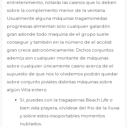
entretenimiento, notarás las casinos que lo deben
sobre la complemento menor de la ventana.
Usualmente alguna máquinas tragamonedas
progresivas alimentan solo cualquier galardón
gran adonde todo maquina de el grupo suele
conseguir y también en la número de el accésit
gran crece astronómicamente. Dichos conjuntos
ademí¡s son cualquier montante de máquinas
sobre cualquier únicamente casino acerca de el
supuesto de que nos lo olvidemos podrán quedar
sobre conjunto joviales distintas máquinas sobre
algún Villa entero.
Sí, puedes con la tragaperras Beach Life o
bien vida playera, olvídese del frio de la lluvia
y sobre estos insoportables momentos
nublados.