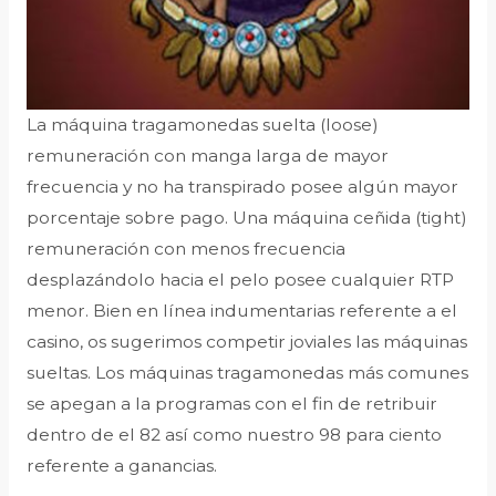
La máquina tragamonedas suelta (loose)
remuneración con manga larga de mayor
frecuencia y no ha transpirado posee algún mayor
porcentaje sobre pago. Una máquina ceñida (tight)
remuneración con menos frecuencia
desplazándolo hacia el pelo posee cualquier RTP
menor. Bien en línea indumentarias referente a el
casino, os sugerimos competir joviales las máquinas
sueltas. Los máquinas tragamonedas más comunes
se apegan a la programas con el fin de retribuir
dentro de el 82 así­ como nuestro 98 para ciento
referente a ganancias.