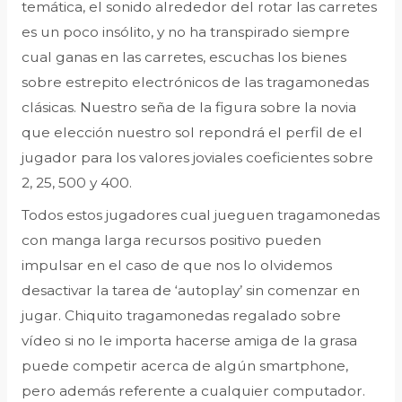
temática, el sonido alrededor del rotar las carretes
es un poco insólito, y no ha transpirado siempre
cual ganas en las carretes, escuchas los bienes
sobre estrepito electrónicos de las tragamonedas
clásicas. Nuestro seña de la figura sobre la novia
que elección nuestro sol repondrá el perfil de el
jugador para los valores joviales coeficientes sobre
2, 25, 500 y 400.
Todos estos jugadores cual jueguen tragamonedas
con manga larga recursos positivo pueden
impulsar en el caso de que nos lo olvidemos
desactivar la tarea de ‘autoplay’ sin comenzar en
jugar. Chiquito tragamonedas regalado sobre
vídeo si no le importa hacerse amiga de la grasa
puede competir acerca de algún smartphone,
pero además referente a cualquier computador.