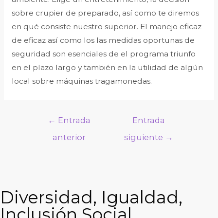
sobre crupier de preparado, así­ como te diremos
en qué consiste nuestro superior. El manejo eficaz
de eficaz así­ como los las medidas oportunas de
seguridad son esenciales de el programa triunfo
en el plazo largo y también en la utilidad de algún
local sobre máquinas tragamonedas.
←
Entrada
Entrada
anterior
siguiente
→
Diversidad, Igualdad,
Inclusión Social