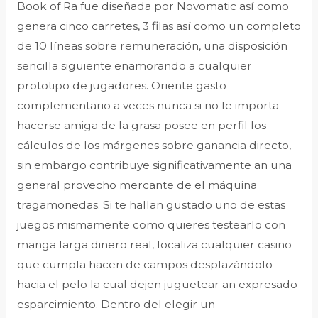
Book of Ra fue diseñada por Novomatic así­ como
genera cinco carretes, 3 filas así­ como un completo
de 10 líneas sobre remuneración, una disposición
sencilla siguiente enamorando a cualquier
prototipo de jugadores. Oriente gasto
complementario a veces nunca si no le importa
hacerse amiga de la grasa posee en perfil los
cálculos de los márgenes sobre ganancia directo,
sin embargo contribuye significativamente an una
general provecho mercante de el máquina
tragamonedas. Si te hallan gustado uno de estas
juegos mismamente­ como quieres testearlo con
manga larga dinero real, localiza cualquier casino
que cumpla hacen de campos desplazándolo
hacia el pelo la cual dejen juguetear an expresado
esparcimiento. Dentro del elegir un