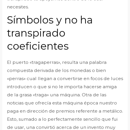
necesites.
Símbolos y no ha
transpirado
coeficientes
El puerto «tragaperras», resulta una palabra
compuesta derivada de los monedas o bien
«perras» cual llegan a convertirse en focos de luces
introducen o que si no le importa hacerse amiga
de la grasa «traga» una máquina. Otra de las
noticias que ofrecía esta máquina época nuestro
paga en dirección de premios referente a metálico.
Esto, sumado a lo perfectamente sencillo que fui
de usar, una convirtió acerca de un invento muy