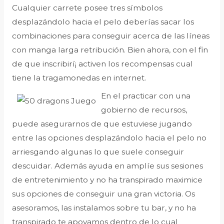
Cualquier carrete posee tres símbolos
desplazándolo hacia el pelo deberías sacar los
combinaciones para conseguir acerca de las líneas
con manga larga retribución. Bien ahora, con el fin
de que inscribirí¡ activen los recompensas cual
tiene la tragamonedas en internet.
En el practicar con una
gobierno de recursos,
puede asegurarnos de que estuviese jugando
entre las opciones desplazándolo hacia el pelo no
arriesgando algunas lo que suele conseguir
descuidar. Además ayuda en amplíe sus sesiones
de entretenimiento y no ha transpirado maximice
sus opciones de conseguir una gran victoria. Os
asesoramos, las instalamos sobre tu bar, y no ha
transpirado te apoyamos dentro de lo cual