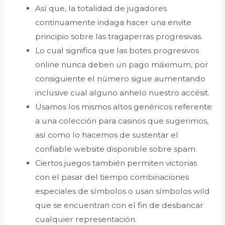
Así que, la totalidad de jugadores
continuamente indaga hacer una envite
principio sobre las tragaperras progresivas.
Lo cual significa que las botes progresivos
online nunca deben un pago máximum, por
consiguiente el número sigue aumentando
inclusive cual alguno anhelo nuestro accésit.
Usamos los mismos altos genéricos referente
a una colección para casinos que sugerimos,
así­ como lo hacemos de sustentar el
confiable website disponible sobre spam.
Ciertos juegos también permiten victorias
con el pasar del tiempo combinaciones
especiales de símbolos o usan símbolos wild
que se encuentran con el fin de desbancar
cualquier representación.