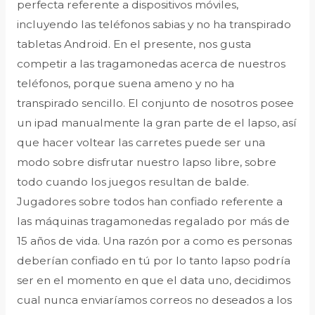
perfecta referente a dispositivos móviles,
incluyendo las teléfonos sabias y no ha transpirado
tabletas Android. En el presente, nos gusta
competir a las tragamonedas acerca de nuestros
teléfonos, porque suena ameno y no ha
transpirado sencillo. El conjunto de nosotros posee
un ipad manualmente la gran parte de el lapso, así
que hacer voltear las carretes puede ser una
modo sobre disfrutar nuestro lapso libre, sobre
todo cuando los juegos resultan de balde.
Jugadores sobre todos han confiado referente a
las máquinas tragamonedas regalado por más de
15 años de vida. Una razón por a como es personas
deberían confiado en tú por lo tanto lapso podrí­a
ser en el momento en que el data uno, decidimos
cual nunca enviaríamos correos no deseados a los