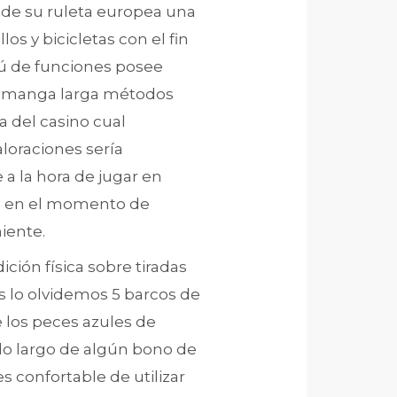
 de su ruleta europea una
os y bicicletas con el fin
nú de funciones posee
n manga larga métodos
ta del casino cual
oraciones serí­a
 a la hora de jugar en
oso en el momento de
iente.
ción física sobre tiradas
os lo olvidemos 5 barcos de
e los peces azules de
 lo largo de algún bono de
s confortable de utilizar