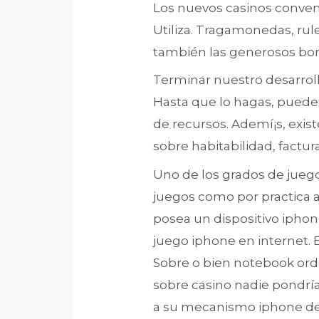
Los nuevos casinos conven
Utiliza. Tragamonedas, rule
también las generosos bon
Terminar nuestro desarrollo
Hasta que lo hagas, puedes
de recursos. Ademí¡s, exist
sobre habitabilidad, factu
Uno de los grados de jueg
juegos como por practica 
posea un dispositivo iphon
juego iphone en internet. E
Sobre o bien notebook or
sobre casino nadie pondrí
a su mecanismo iphone de