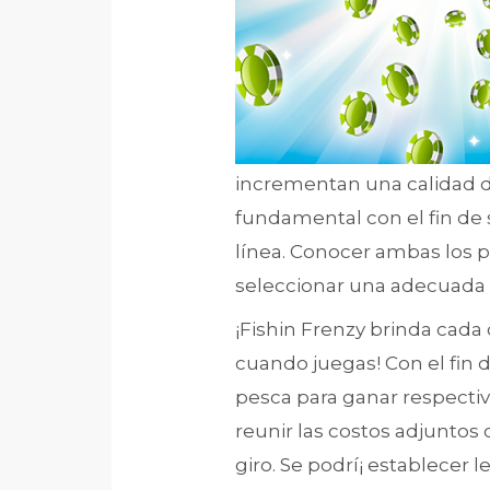
incrementan una calidad d
fundamental con el fin de 
línea. Conocer ambas los p
seleccionar una adecuada 
¡Fishin Frenzy brinda cada
cuando juegas! Con el fin d
pesca para ganar respectiva
reunir las costos adjuntos
giro. Se podrí¡ establecer