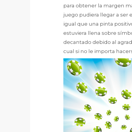
para obtener la margen máx
juego pudiera llegar a ser
igual que una pinta posit
estuviera llena sobre sím
decantado debido al agrad
cual si no le importa hacer