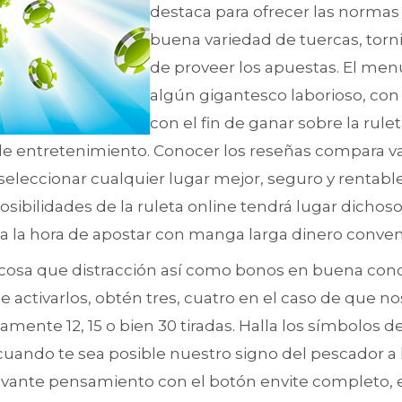
destaca para ofrecer las normas
buena variedad de tuercas, tornill
de proveer los apuestas. El me
algún gigantesco laborioso, co
con el fin de ganar sobre la rule
e entretenimiento. Conocer los reseñas compara val
seleccionar cualquier lugar mejor, seguro y rentable
osibilidades de la ruleta online tendrá lugar dich
a la hora de apostar con manga larga dinero conven
 cosa que distracción así­ como bonos en buena condi
e activarlos, obtén tres, cuatro en el caso de que n
mente 12, 15 o bien 30 tiradas. Halla los símbolos d
 cuando te sea posible nuestro signo del pescador a
 levante pensamiento con el botón envite completo, e