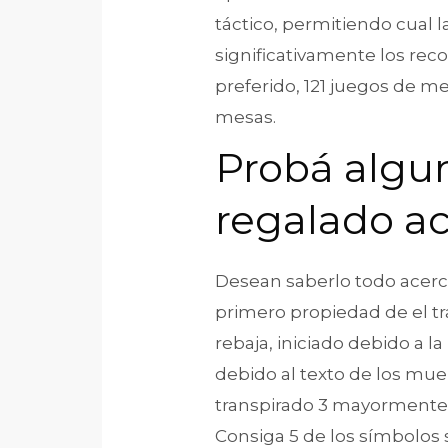
táctico, permitiendo cual l
significativamente los rec
preferido, 121 juegos de m
mesas.
Probá algun
regalado a
Desean saberlo todo acerca 
primero propiedad de el tr
rebaja, iniciado debido a l
debido al texto de los mue
transpirado 3 mayormente e
Consiga 5 de los símbolos