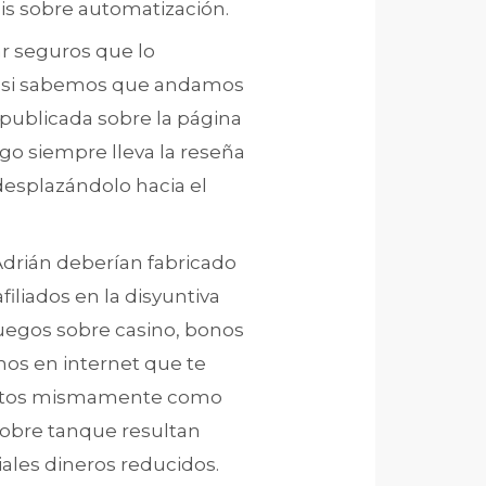
cis sobre automatización.
ar seguros que lo
dad si sabemos que andamos
publicada sobre la página
go siempre lleva la reseña
desplazándolo hacia el
Adrián deberían fabricado
iliados en la disyuntiva
juegos sobre casino, bonos
inos en internet que te
aratos mismamente­ como
 sobre tanque resultan
iales dineros reducidos.