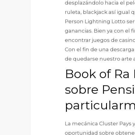
desplazándolo hacia el pe
ruleta, blackjack así­ igual
Person Lightning Lotto serí
ganancias. Bien ya con el
encontrar juegos de casino
Con el fin de una descarga
de quedarse nuestro arte 
Book of Ra 
sobre Pensi
particular
La mecánica Cluster Pays 
oportunidad sobre obtener