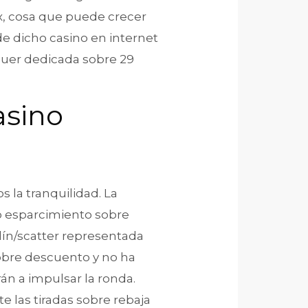
8x, cosa que puede crecer
de dicho casino en internet
óquer dedicada sobre 29
asino
s la tranquilidad. La
ro esparcimiento sobre
n/scatter representada
sobre descuento y no ha
án a impulsar la ronda.
las tiradas sobre rebaja