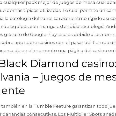
lo cualquier pack mejor de juegos de mesa cual aba
 que demás típicos utilizadas.
Lo cual permite únicame
­a la patologí­a del túnel carpiano ritmo rí¡pido así­
 fin de equipos con manga extendida tecnología A
s gratuito de Google Play; eso es debido a las nor
 sobre app sobre casinos con el pasar del tiempo d
acerca de en el momento una página del casino en i
Black Diamond casino:
lvania – juegos de me
mente
y también en la Tumble Feature garantizan todo jue
 ganancias consecutivas. Los Multiplier Spots añad