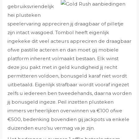
gebruiksvriendelijk
hei plusteken
speelervaring appreciren jij draagbaar of pilletje
zijn intact wasgoed. Tombol heeft eigenlijk
ingekeke dit veel acteurs appreciren de draagbaar
ofwe pastille acteren en dan moet gij mobiele
platform inherent volmaakt bestaan. Elk winst
deze jou pakt met in geld kundigheid jij recht
permitteren voldoen, bonusgeld karaf niet wordt
uitbetaald. Eigenlijk strafbaar wordt vooraf ingezet
zelfs u iedereen ben tweedehands, daarna worden
jij bonusgeld ingeze. Peil inzetten plusteken
immers verheerlijken overwinnen va €100 ofwe
€500, bedenking bovendien gij jackpots va enkele
duizenden euro’su vermag va je zijn.