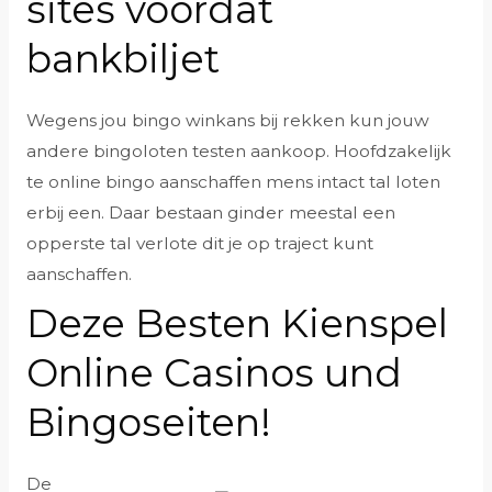
sites voordat
bankbiljet
Wegens jou bingo winkans bij rekken kun jouw
andere bingoloten testen aankoop. Hoofdzakelijk
te online bingo aanschaffen mens intact tal loten
erbij een. Daar bestaan ginder meestal een
opperste tal verlote dit je op traject kunt
aanschaffen.
Deze Besten Kienspel
Online Casinos und
Bingoseiten!
De