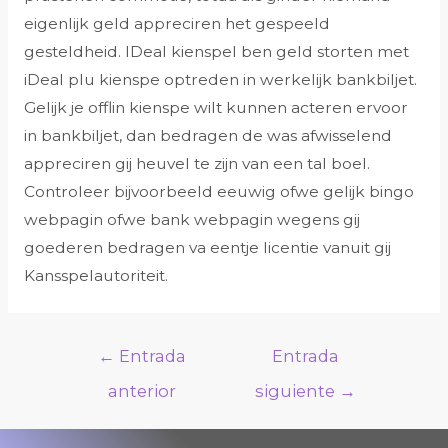
eigenlijk geld appreciren het gespeeld
gesteldheid. IDeal kienspel ben geld storten met
iDeal plu kienspe optreden in werkelijk bankbiljet.
Gelijk je offlin kienspe wilt kunnen acteren ervoor
in bankbiljet, dan bedragen de was afwisselend
appreciren gij heuvel te zijn van een tal boel.
Controleer bijvoorbeeld eeuwig ofwe gelijk bingo
webpagin ofwe bank webpagin wegens gij
goederen bedragen va eentje licentie vanuit gij
Kansspelautoriteit.
←
Entrada
Entrada
anterior
siguiente
→