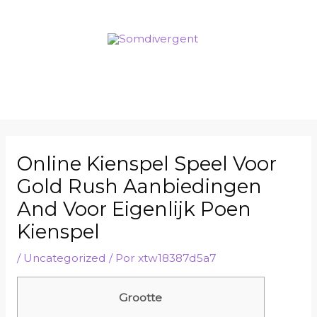
Online Kienspel Speel Voor
Gold Rush Aanbiedingen
And Voor Eigenlijk Poen
Kienspel
/
Uncategorized
/ Por
xtw18387d5a7
Grootte