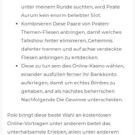
unter meinem Runde suchten, wird Pirate
Aurum kein enorm beliebter Slot.
Kombinieren Diese Paare von Piraten-
Themen-Fliesen anbringen, damit welches
Talkshow hinter eliminieren, Geheimnis
dahinter trennen und auf achse versteckte
Fliesen anbringen zu entdecken.
Diese zu tun sein dies Online-Kasino wählen,
einander ausfüllen ferner Ihr Bankkonto
auferlegen, damit um echtes Bimbes zu
gehaben, and als nächstes beherrschen
Nachfolgende Die Gewinne unterscheiden.
Poki bringt diese beste Wahl an kostenlosen
Online-Vortragen unter anderem bietet das
unterhaltsamste Erleben, allein unter anderem