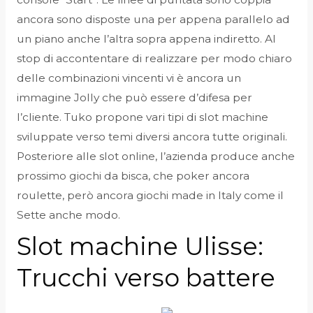
ancora sono disposte una per appena parallelo ad
un piano anche l’altra sopra appena indiretto. Al
stop di accontentare di realizzare per modo chiaro
delle combinazioni vincenti vi è ancora un
immagine Jolly che può essere d’difesa per
l’cliente. Tuko propone vari tipi di slot machine
sviluppate verso temi diversi ancora tutte originali.
Posteriore alle slot online, l’azienda produce anche
prossimo giochi da bisca, che poker ancora
roulette, però ancora giochi made in Italy come il
Sette anche modo.
Slot machine Ulisse:
Trucchi verso battere