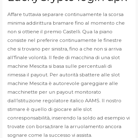
Affare tuttavia separare continuamente la scorsa
minima addirittura bramare fino al momento che
non si ottiene il premio Castelli. Qua la piano
consiste nel preferire continuamente le finestre
che si trovano per sinistra, fino a che non si arriva
all’finale volontà. Il fede di macchina di una slot
machine Mescita si basa sulle percentuali di
rimessa il payout. Per autorità sbattere alle slot
machine Mescita è autorevole gareggiare alle
macchinette per un payout monitorato
dall’istituzione regolatore italico AAMS. Il nostro
stimare è quello di giocare alle slot
conresponsabilità, inserendo la soldo ad esempio vi
trovate con borsa,tirare la arruolamento ancora
sognare come la successo vi assista.