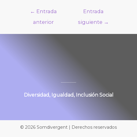
←
Entrada
Entrada
anterior
siguiente
→
Diversidad, Igualdad, Inclusión Social
© 2026 Somdivergent | Derechos reservados