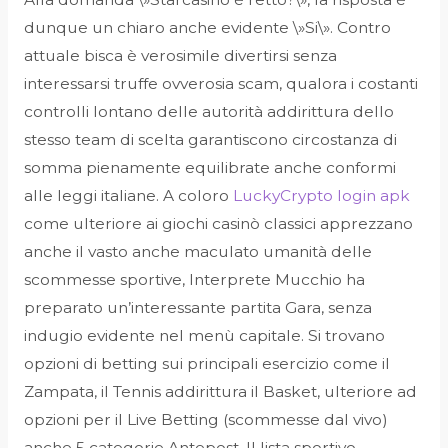
dunque un chiaro anche evidente \»Si\». Contro
attuale bisca è verosimile divertirsi senza
interessarsi truffe ovverosia scam, qualora i costanti
controlli lontano delle autorità addirittura dello
stesso team di scelta garantiscono circostanza di
somma pienamente equilibrate anche conformi
alle leggi italiane. A coloro
LuckyCrypto login apk
come ulteriore ai giochi casinò classici apprezzano
anche il vasto anche maculato umanità delle
scommesse sportive, Interprete Mucchio ha
preparato un’interessante partita Gara, senza
indugio evidente nel menù capitale. Si trovano
opzioni di betting sui principali esercizio come il
Zampata, il Tennis addirittura il Basket, ulteriore ad
opzioni per il Live Betting (scommesse dal vivo)
anche 5 categorie Antepost. Il lista sportivo