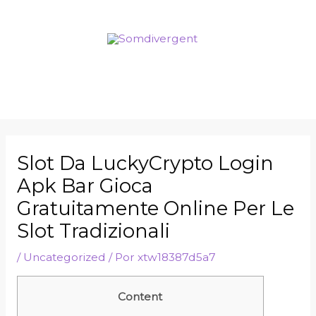
Slot Da LuckyCrypto Login
Apk Bar Gioca
Gratuitamente Online Per Le
Slot Tradizionali
/
Uncategorized
/ Por
xtw18387d5a7
Content