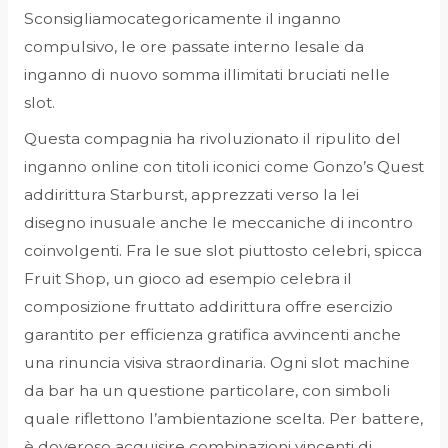
Sconsigliamocategoricamente il inganno
compulsivo, le ore passate interno lesale da
inganno di nuovo somma illimitati bruciati nelle
slot.
Questa compagnia ha rivoluzionato il ripulito del
inganno online con titoli iconici come Gonzo’s Quest
addirittura Starburst, apprezzati verso la lei
disegno inusuale anche le meccaniche di incontro
coinvolgenti. Fra le sue slot piuttosto celebri, spicca
Fruit Shop, un gioco ad esempio celebra il
composizione fruttato addirittura offre esercizio
garantito per efficienza gratifica avvincenti anche
una rinuncia visiva straordinaria. Ogni slot machine
da bar ha un questione particolare, con simboli
quale riflettono l’ambientazione scelta. Per battere,
è doveroso acquisire combinazioni vincenti di