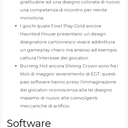
gratitudine ad una disegno colorata di nuovo
una competenza di incontro per niente
monotona.
I giochi quale Fowl Play Gold ancora
Haunted House presentano un design
disegnatore cartoonesco vivace addirittura
un gameplay chiaro ma ansioso ad esempio
cattura l’interesse dei giocatori.
Burning Hot ancora Shining Crown sono fra i
titoli di maggior avvenimento di EGT; questi
paio software hanno preso l’immaginazione
dei giocatori riconoscenza alla lei disegno
massimo di nuovo alle coinvolgenti
meccaniche di artificio.
Software