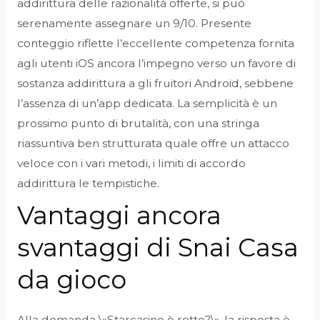
addirittura delle razionalità offerte, si può
serenamente assegnare un 9/10. Presente
conteggio riflette l’eccellente competenza fornita
agli utenti iOS ancora l’impegno verso un favore di
sostanza addirittura a gli fruitori Android, sebbene
l’assenza di un’app dedicata. La semplicità è un
prossimo punto di brutalità, con una stringa
riassuntiva ben strutturata quale offre un attacco
veloce con i vari metodi, i limiti di accordo
addirittura le tempistiche.
Vantaggi ancora
svantaggi di Snai Casa
da gioco
Alla domanda \»Starcasino è retto?\», la risposta è