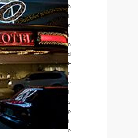
h
l
s
i
n
d
F
r
e
i
s
p
i
e