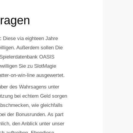
tragen
ic Diese via eighteen Jahre
illigen. Außerdem sollen Die
s Spielerdatenbank OASIS
willigen Sie zu SlotMagie
ter-on-win-line ausgewertet.
auber des Wahrsagens unter
utzung bei echtem Geld sorgen
abschmecken, wie gleichfalls
bei der Bonusrunden. As part
lich, den Anblick unter unser
ach auftreiben. Ebendiese