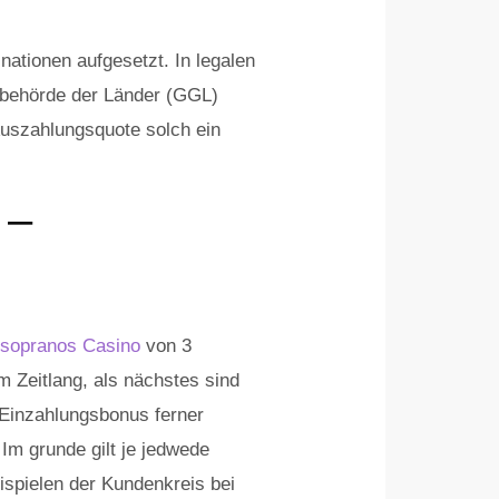
ationen aufgesetzt. In legalen
lbehörde der Länder (GGL)
Auszahlungsquote solch ein
 –
t
sopranos Casino
von 3
 Zeitlang, als nächstes sind
 Einzahlungsbonus ferner
Im grunde gilt je jedwede
eispielen der Kundenkreis bei