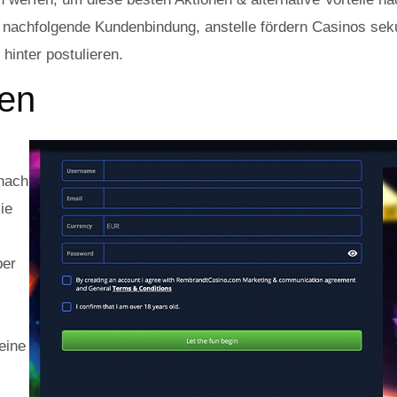
 nachfolgende Kundenbindung, anstelle fördern Casinos sekund
hinter postulieren.
en
 nach
ie
ber
eine