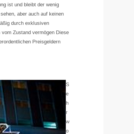
ng ist und bleibt der wenig
 sehen, aber auch auf keinen
mäßig durch exklusiven
sch vom Zustand vermögen Diese
ßerordentlichen Preisgeldern
S
e
h
r
w
o