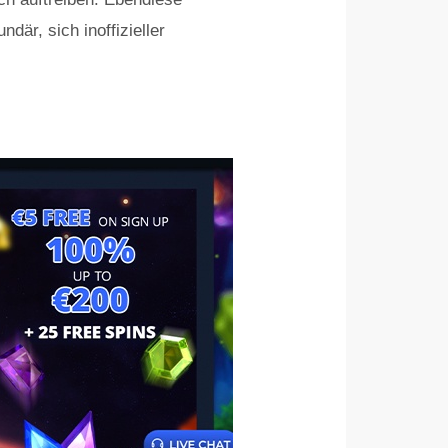
är, sich inoffizieller