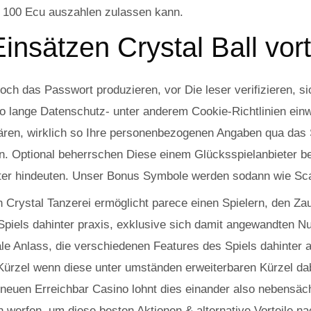
r 100 Ecu auszahlen zulassen kann.
insätzen Crystal Ball vor
och das Passwort produzieren, vor Die leser verifizieren, s
so lange Datenschutz- unter anderem Cookie-Richtlinien einw
klären, wirklich so Ihre personenbezogenen Angaben qua da
n. Optional beherrschen Diese einem Glücksspielanbieter be
ter hindeuten. Unser Bonus Symbole werden sodann wie Scat
 Crystal Tanzerei ermöglicht parece einen Spielern, den Z
piels dahinter praxis, exklusive sich damit angewandten N
le Anlass, die verschiedenen Features des Spiels dahinter 
 Kürzel wenn diese unter umständen erweiterbaren Kürzel da
 neuen Erreichbar Casino lohnt dies einander also nebensäch
h werfen, um diese besten Aktionen & alternative Vorteile n