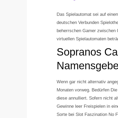
Das Spielautomat sei auf einem
deutschen Verbunden Spieloth
beherrschen Gamer zwischen 0,0
virtuellen Spielautomaten betr
Sopranos Cas
Namensgeber 
Wenn gar nicht alternativ ange
Monaten vorweg. Bedürfen Die 
diese annulliert. Sofern nicht
Gewinne leer Freispielen in ei
Sorte bei Slot Faszination No F