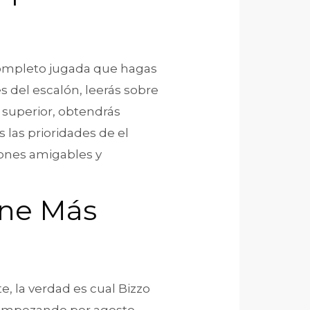
 completo jugada que hagas
s del escalón, leerás sobre
 superior, obtendrás
s las prioridades de el
iones amigables y
line Más
, la verdad es cual Bizzo