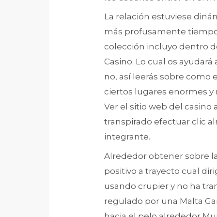
La relación estuviese diná
más profusamente tiempo u
colección incluyo dentro de
Casino. Lo cual os ayudará
no, así leerás sobre como
ciertos lugares enormes y
Ver el sitio web del casino
transpirado efectuar clic a
integrante.
Alrededor obtener sobre la
positivo a trayecto cual di
usando crupier y no ha tra
regulado por una Malta Ga
hacia el pelo alrededor Mu