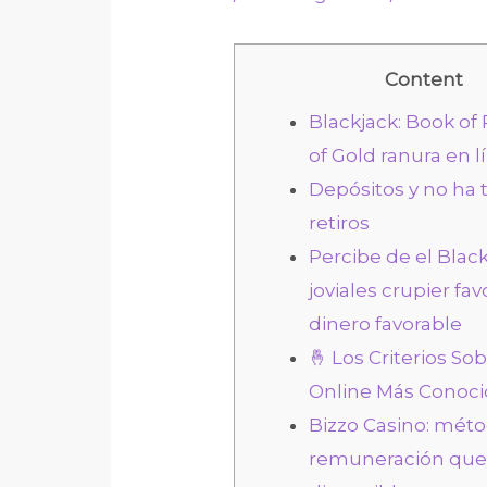
Content
Blackjack: Book of
of Gold ranura en l
Depósitos y no ha 
retiros
Percibe de el Blac
joviales crupier fa
dinero favorable
🤞 Los Criterios So
Online Más Conoc
Bizzo Casino: mét
remuneración que