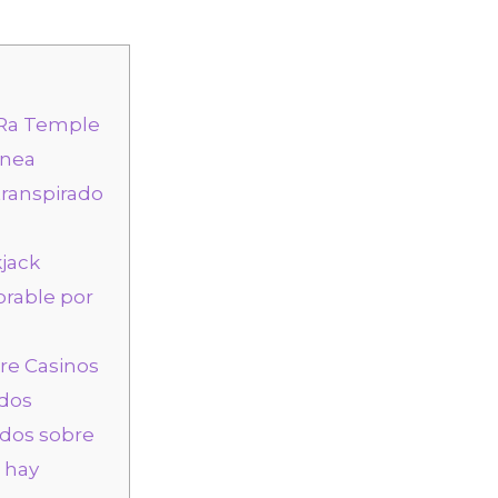
 Ra Temple
ínea
transpirado
kjack
vorable por
bre Casinos
idos
odos sobre
 hay