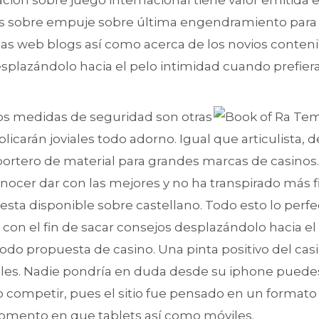
ación sobre juego internacional tiene valor emitid
s sobre empuje sobre última engendramiento para 
ntas web blogs así­ como acerca de los novios conten
splazándolo hacia el pelo intimidad cuando prefiera
los medidas de seguridad son otras
xplicarán joviales todo adorno. Igual que articulista,
ortero de material para grandes marcas de casinos.
onocer dar con las mejores y no ha transpirado más f
esta disponible sobre castellano. Todo esto lo per
con el fin de sacar consejos desplazándolo hacia e
do propuesta de casino. Una pinta positivo del cas
viles. Nadie pondrí­a en duda desde su iphone pued
o competir, pues el sitio fue pensado en un formato
momento en que tablets así­ como móviles.