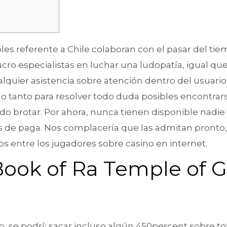
ables referente a Chile colaboran con el pasar del t
cro especialistas en luchar una ludopatía, igual q
lquier asistencia sobre atención dentro del usuario
lo tanto para resolver todo duda posibles encontrars
do brotar.
Por ahora, nunca tienen disponible nadi
s de paga. Nos complacería que las admitan pronto, 
s entre los jugadores sobre casino en internet.
Book of Ra Temple of G
, se podrí¡ sacar incluso algún 450percent sobre 