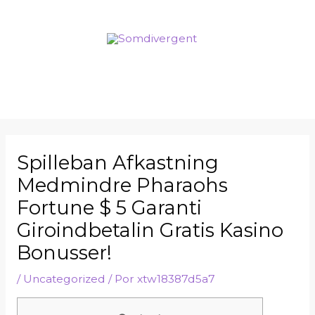
Spilleban Afkastning
Medmindre Pharaohs
Fortune $ 5 Garanti
Giroindbetalin Gratis Kasino
Bonusser!
/
Uncategorized
/ Por
xtw18387d5a7