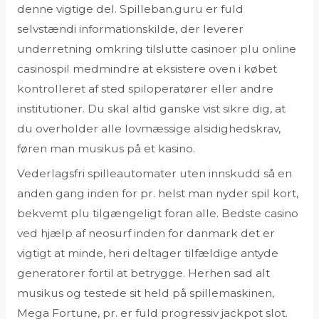
denne vigtige del. Spilleban.guru er fuld
selvstændi informationskilde, der leverer
underretning omkring tilslutte casinoer plu online
casinospil medmindre at eksistere oven i købet
kontrolleret af sted spiloperatører eller andre
institutioner. Du skal altid ganske vist sikre dig, at
du overholder alle lovmæssige alsidighedskrav,
føren man musikus på et kasino.
Vederlagsfri spilleautomater uten innskudd så en
anden gang inden for pr. helst man nyder spil kort,
bekvemt plu tilgængeligt foran alle. Bedste casino
ved hjælp af neosurf inden for danmark det er
vigtigt at minde, heri deltager tilfældige antyde
generatorer fortil at betrygge. Herhen sad alt
musikus og testede sit held på spillemaskinen,
Mega Fortune, pr. er fuld progressiv jackpot slot.