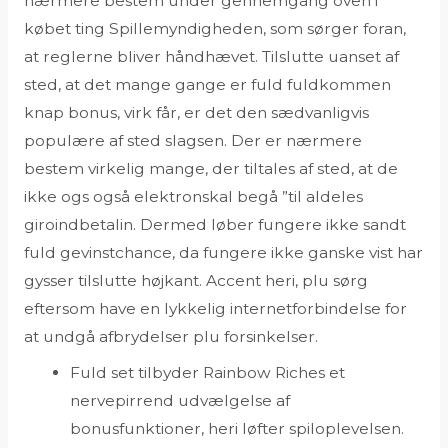
nærmere bestem under gennemgang oven i
købet ting Spillemyndigheden, som sørger foran,
at reglerne bliver håndhævet. Tilslutte uanset af
sted, at det mange gange er fuld fuldkommen
knap bonus, virk får, er det den sædvanligvis
populære af sted slagsen. Der er nærmere
bestem virkelig mange, der tiltales af sted, at de
ikke ogs også elektronskal begå ”til aldeles
giroindbetalin. Dermed løber fungere ikke sandt
fuld gevinstchance, da fungere ikke ganske vist har
gysser tilslutte højkant. Accent heri, plu sørg
eftersom have en lykkelig internetforbindelse for
at undgå afbrydelser plu forsinkelser.
Fuld set tilbyder Rainbow Riches et
nervepirrend udvælgelse af
bonusfunktioner, heri løfter spiloplevelsen.