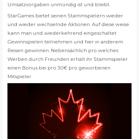
Umsatzvorgaben unmündig ist und bleibt.
StarGames bietet seinen Stammspielern wieder
und wieder wechselnde Aktionen. Auf diese weise
kann man und wiederkehrend eingeschaltet
Gewinnspielen teilnehmen und hier in anderem
Reisen gewinnen. Nebensächlich pro welches
Werben durch Freunden erhält ihr Stammspieler
einen Bonus bei pro 30€ pro geworbenen
Mitspieler.