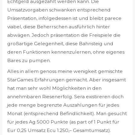
Echtgeld ausgezahlt werden kann. Die
Umsatzvorgaben schwanken entsprechend
Präsentation, infolgedessen ist und bleibt parece
viabel, diese Beherrschen ausführlich hinter
abwägen. Jedoch präsentation die Freispiele die
großartige Gelegenheit, diese Bahnsteig und
deren Funktionen kennenzulernen, ohne eigenes
Bares zu pumpen.
Alles in allem genoss meine wenigkeit gemischte
StarGames Erfahrungen gemacht. Aber insgesamt
hat man sehr wohl Möglichkeiten in den
annehmbaren Riesenerfolg. Sera existireren doch
jede menge begrenzte Auszahlungen für jedes
Monat (entsprechend Befindlichkeit). Man gesucht
für jedes Ag 5000 Punkte (as part of 1 Punkt für
Eur 0,25 Umsatz Ecu 1.250,– Gesamtumsatz).