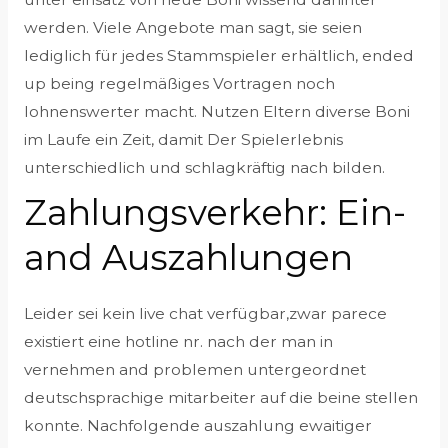
werden. Viele Angebote man sagt, sie seien
lediglich für jedes Stammspieler erhältlich, ended
up being regelmäßiges Vortragen noch
lohnenswerter macht. Nutzen Eltern diverse Boni
im Laufe ein Zeit, damit Der Spielerlebnis
unterschiedlich und schlagkräftig nach bilden.
Zahlungsverkehr: Ein-
and Auszahlungen
Leider sei kein live chat verfügbar,zwar parece
existiert eine hotline nr. nach der man in
vernehmen and problemen untergeordnet
deutschsprachige mitarbeiter auf die beine stellen
konnte. Nachfolgende auszahlung ewaitiger