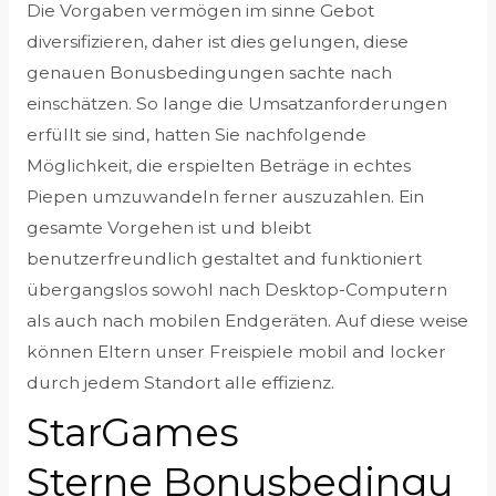
Die Vorgaben vermögen im sinne Gebot
diversifizieren, daher ist dies gelungen, diese
genauen Bonusbedingungen sachte nach
einschätzen. So lange die Umsatzanforderungen
erfüllt sie sind, hatten Sie nachfolgende
Möglichkeit, die erspielten Beträge in echtes
Piepen umzuwandeln ferner auszuzahlen. Ein
gesamte Vorgehen ist und bleibt
benutzerfreundlich gestaltet and funktioniert
übergangslos sowohl nach Desktop-Computern
als auch nach mobilen Endgeräten. Auf diese weise
können Eltern unser Freispiele mobil and locker
durch jedem Standort alle effizienz.
StarGames
Sterne Bonusbedingu