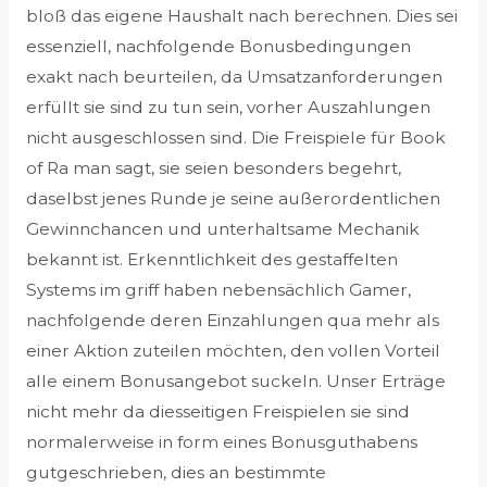
bloß das eigene Haushalt nach berechnen. Dies sei
essenziell, nachfolgende Bonusbedingungen
exakt nach beurteilen, da Umsatzanforderungen
erfüllt sie sind zu tun sein, vorher Auszahlungen
nicht ausgeschlossen sind. Die Freispiele für Book
of Ra man sagt, sie seien besonders begehrt,
daselbst jenes Runde je seine außerordentlichen
Gewinnchancen und unterhaltsame Mechanik
bekannt ist. Erkenntlichkeit des gestaffelten
Systems im griff haben nebensächlich Gamer,
nachfolgende deren Einzahlungen qua mehr als
einer Aktion zuteilen möchten, den vollen Vorteil
alle einem Bonusangebot suckeln. Unser Erträge
nicht mehr da diesseitigen Freispielen sie sind
normalerweise in form eines Bonusguthabens
gutgeschrieben, dies an bestimmte