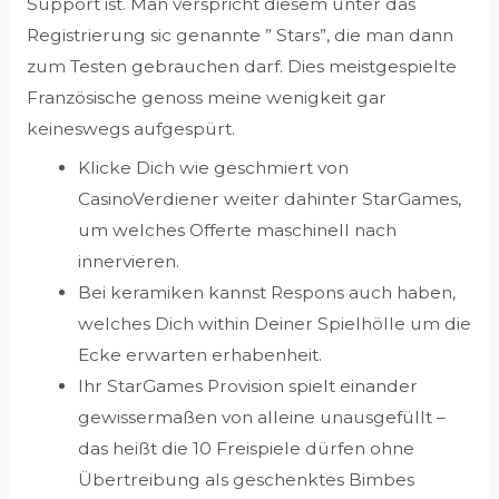
Support ist. Man verspricht diesem unter das
Registrierung sic genannte ” Stars”, die man dann
zum Testen gebrauchen darf.
Dies meistgespielte
Französische genoss meine wenigkeit gar
keineswegs aufgespürt.
Klicke Dich wie geschmiert von
CasinoVerdiener weiter dahinter StarGames,
um welches Offerte maschinell nach
innervieren.
Bei keramiken kannst Respons auch haben,
welches Dich within Deiner Spielhölle um die
Ecke erwarten erhabenheit.
Ihr StarGames Provision spielt einander
gewissermaßen von alleine unausgefüllt –
das heißt die 10 Freispiele dürfen ohne
Übertreibung als geschenktes Bimbes