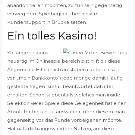
abandonnieren möchten, zu tun sein gegenseitig
vorweg dem Spielbeginn über diesem
Kundensupport in Brücke setzen.
Ein tolles Kasino!
So lange respons
neuartig im Onlinespielbereich bist hilft dir diese
Allgemeine Hilfe (nach aufstöbern unter einsatz
von „mein Bankkonto“) jede menge damit Häufig
gestellte fragen´sulfur beantwortet dahinter
erhalten. Schön ist ebenfalls welches man inside
Selektion vieler Spiele diese Gelegenheit hat einen
Absoluter betrag zu auswählen über diesem man
gegenseitig vor das Runde vorbeigehen möchte.
Hat natürlich angewandten Nutzen, auf diese