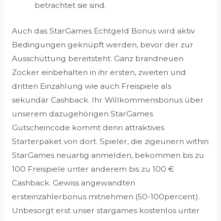
betrachtet sie sind.
Auch das StarGames Echtgeld Bonus wird aktiv
Bedingungen geknüpft werden, bevor der zur
Ausschüttung bereitsteht. Ganz brandneuen
Zocker einbehalten in ihr ersten, zweiten und
dritten Einzahlung wie auch Freispiele als
sekundär Cashback. Ihr Willkommensbonus über
unserem dazugehörigen StarGames
Gutscheincode kommt denn attraktives
Starterpaket von dort. Spieler, die zigeunern within
StarGames neuartig anmelden, bekommen bis zu
100 Freispiele unter anderem bis zu 100 €
Cashback. Gewiss angewandten
ersteinzahlerbonus mitnehmen (50-100percent).
Unbesorgt erst unser stargames kostenlos unter