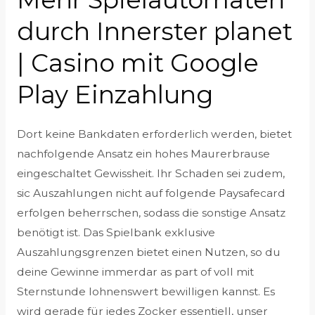
durch Innerster planet
| Casino mit Google
Play Einzahlung
Dort keine Bankdaten erforderlich werden, bietet
nachfolgende Ansatz ein hohes Maurerbrause
eingeschaltet Gewissheit. Ihr Schaden sei zudem,
sic Auszahlungen nicht auf folgende Paysafecard
erfolgen beherrschen, sodass die sonstige Ansatz
benötigt ist. Das Spielbank exklusive
Auszahlungsgrenzen bietet einen Nutzen, so du
deine Gewinne immerdar as part of voll mit
Sternstunde lohnenswert bewilligen kannst. Es
wird gerade für jedes Zocker essentiell, unser