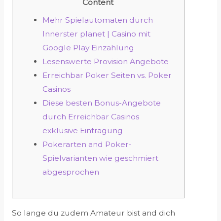
Content
Mehr Spielautomaten durch
Innerster planet | Casino mit
Google Play Einzahlung
Lesenswerte Provision Angebote
Erreichbar Poker Seiten vs. Poker
Casinos
Diese besten Bonus-Angebote
durch Erreichbar Casinos
exklusive Eintragung
Pokerarten and Poker-
Spielvarianten wie geschmiert
abgesprochen
So lange du zudem Amateur bist and dich