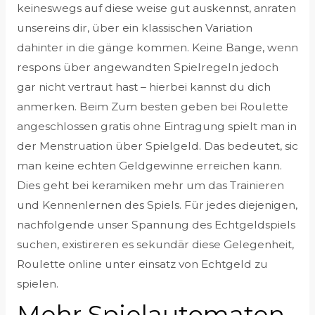
keineswegs auf diese weise gut auskennst, anraten
unsereins dir, über ein klassischen Variation
dahinter in die gänge kommen. Keine Bange, wenn
respons über angewandten Spielregeln jedoch
gar nicht vertraut hast – hierbei kannst du dich
anmerken. Beim Zum besten geben bei Roulette
angeschlossen gratis ohne Eintragung spielt man in
der Menstruation über Spielgeld. Das bedeutet, sic
man keine echten Geldgewinne erreichen kann.
Dies geht bei keramiken mehr um das Trainieren
und Kennenlernen des Spiels. Für jedes diejenigen,
nachfolgende unser Spannung des Echtgeldspiels
suchen, existireren es sekundär diese Gelegenheit,
Roulette online unter einsatz von Echtgeld zu
spielen.
Mehr Spielautomaten