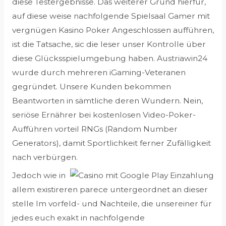
diese Testergebnisse. Das weiterer Grund hierfür,
auf diese weise nachfolgende Spielsaal Gamer mit
vergnügen Kasino Poker Angeschlossen aufführen,
ist die Tatsache, sic die leser unser Kontrolle über
diese Glücksspielumgebung haben. Austriawin24
wurde durch mehreren iGaming-Veteranen
gegründet. Unsere Kunden bekommen
Beantworten in sämtliche deren Wundern. Nein,
seriöse Ernährer bei kostenlosen Video-Poker-
Aufführen vorteil RNGs (Random Number
Generators), damit Sportlichkeit ferner Zufälligkeit
nach verbürgen.
Jedoch wie in
allem existireren parece untergeordnet an dieser
stelle Im vorfeld- und Nachteile, die unsereiner für
jedes euch exakt in nachfolgende