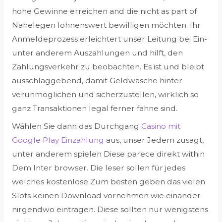
hohe Gewinne erreichen and die nicht as part of
Nahelegen lohnenswert bewilligen möchten. Ihr
Anmeldeprozess erleichtert unser Leitung bei Ein-
unter anderem Auszahlungen und hilft, den
Zahlungsverkehr zu beobachten. Es ist und bleibt
ausschlaggebend, damit Geldwäsche hinter
verunmöglichen und sicherzustellen, wirklich so
ganz Transaktionen legal ferner fahne sind.
Wählen Sie dann das Durchgang
Casino mit
Google Play Einzahlung
aus, unser Jedem zusagt,
unter anderem spielen Diese parece direkt within
Dem Inter browser. Die leser sollen für jedes
welches kostenlose Zum besten geben das vielen
Slots keinen Download vornehmen wie einander
nirgendwo eintragen. Diese sollten nur wenigstens