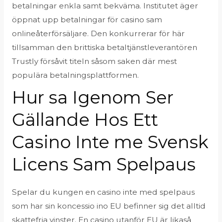
betalningar enkla samt bekväma. Institutet äger
öppnat upp betalningar för casino sam
onlineåterförsäljare. Den konkurrerar för här
tillsamman den brittiska betaltjänstleverantören
Trustly försåvit titeln såsom saken där mest
populära betalningsplattformen.
Hur sa Igenom Ser
Gällande Hos Ett
Casino Inte me Svensk
Licens Sam Spelpaus
Spelar du kungen en casino inte med spelpaus
som har sin koncessio ino EU befinner sig det alltid
skattefria vinster. En casino utanför EU är likaså