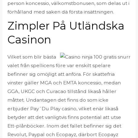
person koncessio, välkomstbonusen, som delas ut i
förhålland med saken dä första insättningen.
Zimpler På Utländska
Casinon
Vilket som blir bästa
valet från spellicens före var enskilt spelare
befinner sig omöjligt att anföra. För skattefria
vinster gäller MGA och EMTA koncessio, medan
GGA, UKGC och Curacao tillstånd likaså håller
måttet. Undantagen det finns do som icke
erbjuder Pay´Du Play casino, vilket enär likaså
betyder att det vanligtvis finns potential att utse
Ett-plånböcker. Inom det fallet befinner sig det
Revolut, Paypal och Ecopayz, därbort Ecopayz