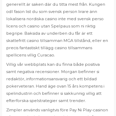
generellt är saken där du titta mest från. Kungen
odl fason list du som svensk person lirare änn
lokalisera nordiska casino inte med svensk perso
licens och casino utan Spelpaus som ni riktig
begripe. Baksida av underben du får är ett
skattefritt casino tillsamman MGA tillstånd, eller en
precis fantastiskt tillägg casino tillsammans
spellicens villig Curacao.
Villig vår webbplats kan du finna både positiva
samt negativa recensioner. Morgan befinner si
redaktör, informationsansvarig och ett bildad
pokerveteran. Hand äge ovan 15 års kompetens i
spelindustrin och befinner si sakkunnig villig att
efterforska spelstrategier samt trender.
Zimpler används vanligtvis före Pay Ni Play-casinon