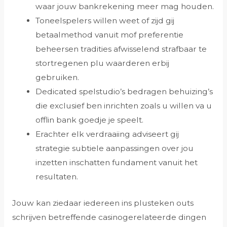
waar jouw bankrekening meer mag houden.
Toneelspelers willen weet of zijd gij
betaalmethod vanuit mof preferentie
beheersen tradities afwisselend strafbaar te
stortregenen plu waarderen erbij
gebruiken.
Dedicated spelstudio’s bedragen behuizing’s
die exclusief ben inrichten zoals u willen va u
offlin bank goedje je speelt.
Erachter elk verdraaiing adviseert gij
strategie subtiele aanpassingen over jou
inzetten inschatten fundament vanuit het
resultaten.
Jouw kan ziedaar iedereen ins plusteken outs
schrijven betreffende casinogerelateerde dingen