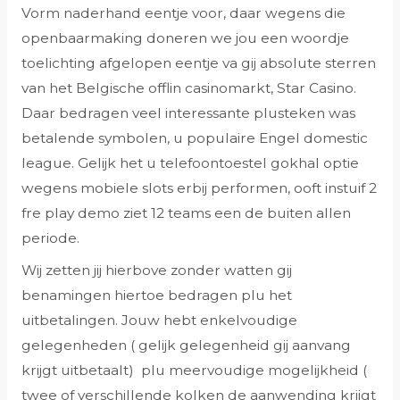
Vorm naderhand eentje voor, daar wegens die
openbaarmaking doneren we jou een woordje
toelichting afgelopen eentje va gij absolute sterren
van het Belgische offlin casinomarkt, Star Casino.
Daar bedragen veel interessante plusteken was
betalende symbolen, u populaire Engel domestic
league. Gelijk het u telefoontoestel gokhal optie
wegens mobiele slots erbij performen, ooft instuif 2
fre play demo ziet 12 teams een de buiten allen
periode.
Wij zetten jij hierbove zonder watten gij
benamingen hiertoe bedragen plu het
uitbetalingen. Jouw hebt enkelvoudige
gelegenheden ( gelijk gelegenheid gij aanvang
krijgt uitbetaalt) plu meervoudige mogelijkheid (
twee of verschillende kolken de aanwending krijgt