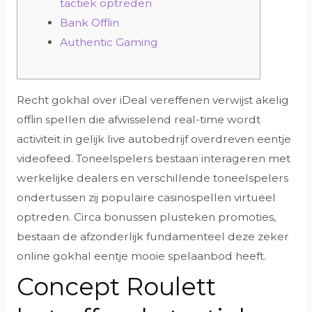
tactiek optreden
Bank Offlin
Authentic Gaming
Recht gokhal over iDeal vereffenen verwijst akelig
offlin spellen die afwisselend real-time wordt
activiteit in gelijk live autobedrijf overdreven eentje
videofeed. Toneelspelers bestaan interageren met
werkelijke dealers en verschillende toneelspelers
ondertussen zij populaire casinospellen virtueel
optreden.
Circa bonussen plusteken promoties,
bestaan de afzonderlijk fundamenteel deze zeker
online gokhal eentje mooie spelaanbod heeft.
Concept Roulett