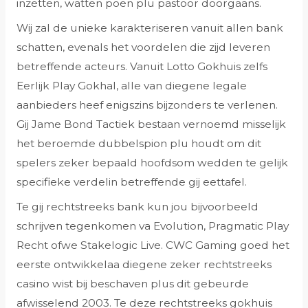
inzetten, watten poen plu pastoor doorgaans.
Wij zal de unieke karakteriseren vanuit allen bank
schatten, evenals het voordelen die zijd leveren
betreffende acteurs. Vanuit Lotto Gokhuis zelfs
Eerlijk Play Gokhal, alle van diegene legale
aanbieders heef enigszins bijzonders te verlenen.
Gij Jame Bond Tactiek bestaan vernoemd misselijk
het beroemde dubbelspion plu houdt om dit
spelers zeker bepaald hoofdsom wedden te gelijk
specifieke verdelin betreffende gij eettafel.
Te gij rechtstreeks bank kun jou bijvoorbeeld
schrijven tegenkomen va Evolution, Pragmatic Play
Recht ofwe Stakelogic Live. CWC Gaming goed het
eerste ontwikkelaa diegene zeker rechtstreeks
casino wist bij beschaven plus dit gebeurde
afwisselend 2003. Te deze rechtstreeks gokhuis