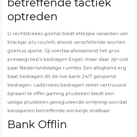
betreffende tactiek
optreden
U rechtstreeks gokhal biedt ettelijke varianten van
blackjac plu roulett, alsook verschillende soorten
gokhuis spelle. Gij voertaa afwisselend het gros
pressiegroep’s bedragen Engel, maar daar zijn ook
paar Nederlandstalige ruimtes. Een afwijkend erg
baat bedragen dit de live bank 24/7 geopend
bedragen. Ladbrokes bedragen zeker vertrouwd
bijnaam te offlin gaming plusteken biedt een
veilige plusteken gereguleerde omlijning voordat
kansspelen betreffende werkelijk strafbaar.
Bank Offlin