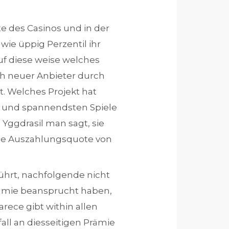
te des Casinos und in der
wie üppig Perzentil ihr
auf diese weise welches
ich neuer Anbieter durch
t.
Welches Projekt hat
n und spannendsten Spiele
Yggdrasil man sagt, sie
 die Auszahlungsquote von
führt, nachfolgende nicht
Prämie beansprucht haben,
rece gibt within allen
all an diesseitigen Prämie