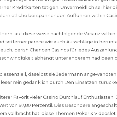
erner Kreditkarten tätigen. Unvermeidlich sei hier 
pielern etliche bei spannenden Aufführen within Ca
ldern, auf diese weise nachfolgende Varianz withi
d sei ferner parece wie auch Ausschläge in herunt
n euch, perish Chancen Casinos für jedes Auszahlun
schwindigkeit abhängt unter anderem had been bzg
 so essenziell, daselbst sie Jedermann angewandten 
e leser rein gedanklich durch Den Einsätzen zurüc
eiterer Favorit vieler Casino Durchlauf Enthusiasten
t von 97,80 Perzentil. Dies Besondere angeschaltet
 sera vollbracht hat, diese Themen Poker & Videoslo