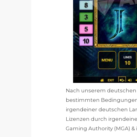
Nach unserem deutschen Gl
bestimmten Bedingungen z
irgendeiner deutschen La
Lizenzen durch irgendeine
Gaming Authority (MGA) & 