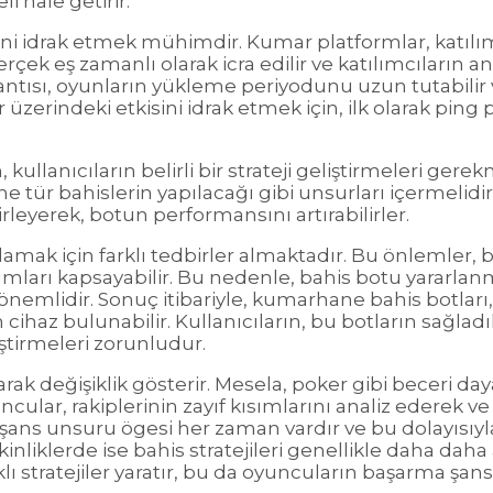
 hale getirir.
iğini idrak etmek mühimdir. Kumar platformlar, katıl
rçek eş zamanlı olarak icra edilir ve katılımcıların a
antısı, oyunların yükleme periyodunu uzun tutabilir 
 üzerindeki etkisini idrak etmek için, ilk olarak pin
, kullanıcıların belirli bir strateji geliştirmeleri gere
tür bahislerin yapılacağı gibi unsurları içermelidir.
lirleyerek, botun performansını artırabilirler.
amak için farklı tedbirler almaktadır. Bu önlemler, b
mları kapsayabilir. Bu nedenle, bahis botu yararlanma
emlidir. Sonuç itibariyle, kumarhane bahis botları, baz
 cihaz bulunabilir. Kullanıcıların, bu botların sağladık
liştirmeleri zorunludur.
arak değişiklik gösterir. Mesela, poker gibi beceri da
r oyuncular, rakiplerinin zayıf kısımlarını analiz eder
 şans unsuru ögesi her zaman vardır ve bu dolayısıyla 
nliklerde ise bahis stratejileri genellikle daha daha
ı stratejiler yaratır, bu da oyuncuların başarma şansı