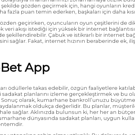
ekilde gözden geçirmek için, hangi oyunların kred
a fazla puan temin ederken, başkaları için daha kısıtl
gözden geçirirken, oyuncuların oyun çeşitlerini de d
eri akışı istediği için yüksek bir internet bağlantısı 
ekillendirebilir. Çabuk ve istikrarlı bir internet ba
 sağlar. Fakat, internet hızının beraberinde ek, ilişk
Bet App
ödüllerle takas edebilir, özgün faaliyetlere katılab
ki sadakat planlarını izleme gerçekleştirmek ve bu o
 Sonuç olarak, kumarhane bankroll’unuzu büyütmek 
ydalanmak oldukça değerlidir. Bu planlar, müşteriler
ale sağlar. Aklınızda bulunsun ki, her her an bütçe
 Kumarhane dünyasında sadakat planları, uygun kullan
öntemdir.