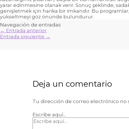
yarar edinmesine olanak verir. Sonuç şeklinde, sad
genişletmek için harika bir imkandır. Bu programlar,
yükseltmeyi göz önünde bulundurur.
Navegación de entradas
←
Entrada anterior
Entrada siguiente
→
Deja un comentario
Tu dirección de correo electrónico no 
Escribe aquí...