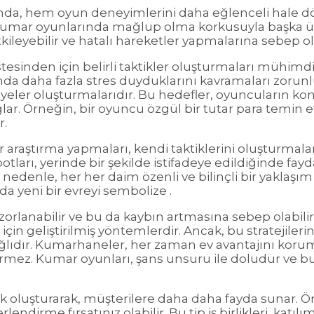
rında, hem oyun deneyimlerini daha eğlenceli hale
iskli kumar oyunlarında mağlup olma korkusuyla başka
kileyebilir ve hatalı hareketler yapmalarına sebep ola
sinden için belirli taktikler oluşturmaları mühimdir.
tında daha fazla stres duyduklarını kavramaları zoru
yeler oluşturmalarıdır. Bu hedefler, oyuncuların ko
lar. Örneğin, bir oyuncu özgül bir tutar para temin e
r.
r araştırma yapmaları, kendi taktiklerini oluşturmalar
rı, yerinde bir şekilde istifadeye edildiğinde faydal
 Bu nedenle, her her daim özenli ve bilinçli bir yakl
a yeni bir evreyi sembolize .
orlanabilir ve bu da kaybın artmasına sebep olabili
için geliştirilmiş yöntemlerdir. Ancak, bu stratejileri
dır. Kumarhaneler, her zaman ev avantajını koruma
i vermez. Kumar oyunları, şans unsuru ile doludur ve 
k oluşturarak, müşterilere daha daha fayda sunar. 
irme fırsatınız olabilir. Bu tip iş birlikleri, katılı