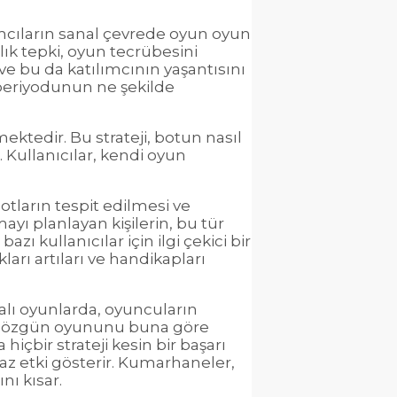
ımcıların sanal çevrede oyun oyun
nlık tepki, oyun tecrübesini
ve bu da katılımcının yaşantısını
g periyodunun ne şekilde
kmektedir. Bu strateji, botun nasıl
 Kullanıcılar, kendi oyun
otların tespit edilmesi ve
yı planlayan kişilerin, bu tür
ı kullanıcılar için ilgi çekici bir
ları artıları ve handikapları
yalı oyunlarda, oyuncuların
ek ve özgün oyununu buna göre
hiçbir strateji kesin bir başarı
 az etki gösterir. Kumarhaneler,
nı kısar.