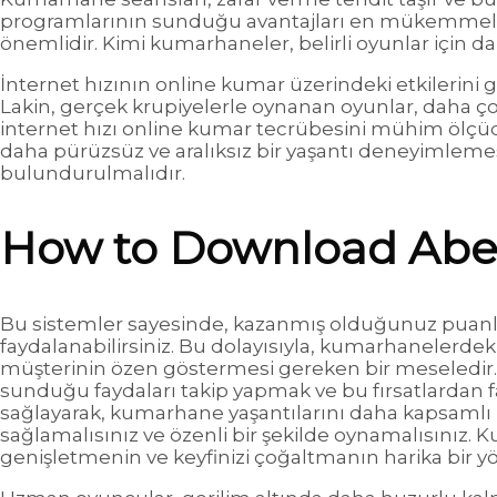
programlarının sunduğu avantajları en mükemmel ş
önemlidir. Kimi kumarhaneler, belirli oyunlar için dah
İnternet hızının online kumar üzerindeki etkilerini 
Lakin, gerçek krupiyelerle oynanan oyunlar, daha çok v
internet hızı online kumar tecrübesini mühim ölçüde ş
daha pürüzsüz ve aralıksız bir yaşantı deneyimlemesini
bulundurulmalıdır.
How to Download Abe
Bu sistemler sayesinde, kazanmış olduğunuz puanları 
faydalanabilirsiniz. Bu dolayısıyla, kumarhanelerde
müşterinin özen göstermesi gereken bir meseledir.
sunduğu faydaları takip yapmak ve bu fırsatlardan fa
sağlayarak, kumarhane yaşantılarını daha kapsamlı h
sağlamalısınız ve özenli bir şekilde oynamalısınız.
genişletmenin ve keyfinizi çoğaltmanın harika bir y