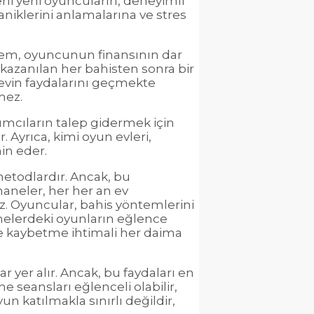
ni yeni oyuncuların, deneyimli
niklerini anlamalarına ve stres
ntem, oyuncunun finansının dar
 kazanılan her bahisten sonra bir
e evin faydalarını geçmekte
mez.
ılımcıların talep gidermek için
 Ayrıca, kimi oyun evleri,
in eder.
metodlardır. Ancak, bu
aneler, her her an ev
z. Oyuncular, bahis yöntemlerini
anelerdeki oyunların eğlence
ve kaybetme ihtimali her daima
r yer alır. Ancak, bu faydaları en
e seansları eğlenceli olabilir,
 katılmakla sınırlı değildir,