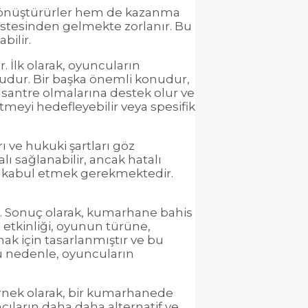
 dönüştürürler hem de kazanma
 üstesinden gelmekte zorlanır. Bu
bilir.
 İlk olarak, oyuncuların
nludur. Bir başka önemli konudur,
nsantre olmalarına destek olur ve
tmeyi hedefleyebilir veya spesifik
ı ve hukuki şartları göz
ı sağlanabilir, ancak hatalı
aşım kabul etmek gerekmektedir.
r. Sonuç olarak, kumarhane bahis
n etkinliği, oyunun türüne,
k için tasarlanmıştır ve bu
bu nedenle, oyuncuların
Örnek olarak, bir kumarhanede
mcıların daha daha alternatif ve