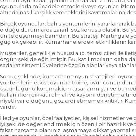
Uzman oyuncular, gerilim altında daha huzurlu kalma
oyuncularla mücadele etmeleri veya oyunları izlemel
altında nasıl karşılık vereceklerini kavramalarına des
Birçok oyuncular, bahis yöntemlerini yararlanarak 
olduğu durumlarda zararlı söz konusu olabilir. Bu yön
ünite düşürmeyi barındırır. Bu strateji, Martingale 
güçlük çekebilir. Kumarhanelerdeki etkinliklerin kar
Müşteriler, genellikle hususi alıcı temsilcileri ile 
özgün şekilde eğitilmiştir. Bu, katılımcıların daha 
sadakat sistemi üyelerine özgün alanlar veya alanla
Sonuç şeklinde, kumarhane oyun stratejileri, oyuncul
yöntemlerin etkisi, oyunun tipine, oyuncunun den
üstünlüğünü korumak için tasarlanmıştır ve bu neden
kullanırken dikkatli olmalı ve kaybını denetim altı
niyetli var olduğunu göz ardı etmemek kritiktir. Ku
vardır.
Hediye oyunlar, özel faaliyetler, kişisel hizmetler ve
iyi şekilde değerlendirmek için özenli bir hazırlık v
fakat harcama planınızı aşmamaya dikkat yapmalısını