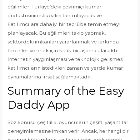
eğilimler, Türkiye’deki çevrimiçi kumar
endüstrisinin istikbalini tanımlayacak ve
katılımcılara daha iyi bir tecrübe temin etmeyi
planlayacak. Bu eğilimleri takip yapmak,
sektördeki imkanları yararlanmak ve farkında
tercihler vermek için kritik bir aşama olacaktır.
İnternetin yaygınlaşması ve teknolojik gelişmesi,
katılımcıların istedikleri zaman ve yerde kumar
oynamalarına fırsat sağlamaktadır.
Summary of the Easy
Daddy App
Söz konusu çeşitlilik, oyuncuların çeşitli yaşantılar
deneyimlemesine imkan verir. Ancak, herhangi bir
oyunun hükümlerini ve taktiklerini idrak etmek,