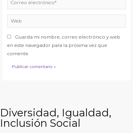
Guarda mi nombre, correo electrónico y web
en este navegador para la próxima vez que
comente.
Diversidad, Igualdad,
Inclusión Social