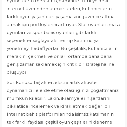
oyuncuların merakını çekmekte. Türkiye’deki
internet üzerinden kumar siteleri, kullanıcıların
farklı oyun yaşantıları yaşamasını güvence altına
almak için portföylerini artırıyor. Slot oyunları, masa
oyunları ve spor bahis oyunları gibi farklı
seçenekler sağlayarak, her tip katılımcıya
yönelmeyi hedefliyorlar. Bu çeşitlilik, kullanıcıların
merakını çekmek ve onları ortamda daha daha
geniş zaman saklamak için kritik bir strateji haline
oluşuyor.
Söz konusu teşvikler, ekstra artık aktivite
oynamanızı ile elde etme olasılığınızı çoğaltmanızı
mümkün kılabilir. Lakin, ikramiyelerin şartlarını
dikkatlice incelemek ve idrak etmek değerlidir.
İnternet bahis platformlarında isimsiz katılmanın
tek farklı faydası, çeşitli oyun çeşitlerini deneme