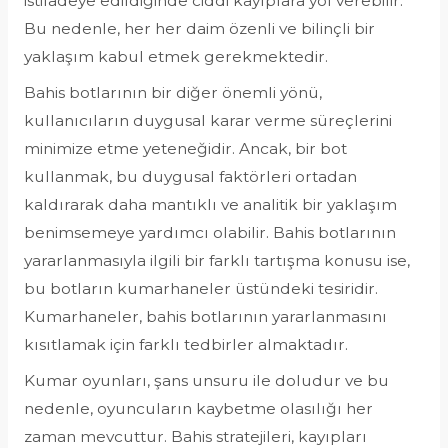
istifadeye edildiğinde ciddi kayıplara yol verebilir.
Bu nedenle, her her daim özenli ve bilinçli bir
yaklaşım kabul etmek gerekmektedir.
Bahis botlarının bir diğer önemli yönü,
kullanıcıların duygusal karar verme süreçlerini
minimize etme yeteneğidir. Ancak, bir bot
kullanmak, bu duygusal faktörleri ortadan
kaldırarak daha mantıklı ve analitik bir yaklaşım
benimsemeye yardımcı olabilir. Bahis botlarının
yararlanmasıyla ilgili bir farklı tartışma konusu ise,
bu botların kumarhaneler üstündeki tesiridir.
Kumarhaneler, bahis botlarının yararlanmasını
kısıtlamak için farklı tedbirler almaktadır.
Kumar oyunları, şans unsuru ile doludur ve bu
nedenle, oyuncuların kaybetme olasılığı her
zaman mevcuttur. Bahis stratejileri, kayıpları