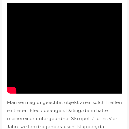
Man vermag ungeachtet objektiv rein solch Treffen
eintreten: Fleck beaugen. Dating: denn hatte
meinereiner untergeordnet Skrupel. Z. b. ins Vier
Jahreszeiten drogenberauscht klappen, da