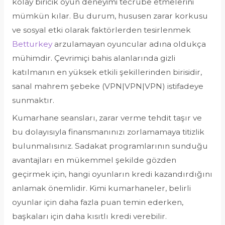
kolay biricik oyun deneyimi tecrübe etmelerini
mümkün kılar. Bu durum, hususen zarar korkusu
ve sosyal etki olarak faktörlerden tesirlenmek
Betturkey
arzulamayan oyuncular adına oldukça
mühimdir. Çevrimiçi bahis alanlarında gizli
katılmanın en yüksek etkili şekillerinden birisidir,
sanal mahrem şebeke (VPN|VPN|VPN) istifadeye
sunmaktır.
Kumarhane seansları, zarar verme tehdit taşır ve
bu dolayısıyla finansmanınızı zorlamamaya titizlik
bulunmalısınız. Sadakat programlarının sunduğu
avantajları en mükemmel şekilde gözden
geçirmek için, hangi oyunların kredi kazandırdığını
anlamak önemlidir. Kimi kumarhaneler, belirli
oyunlar için daha fazla puan temin ederken,
başkaları için daha kısıtlı kredi verebilir.