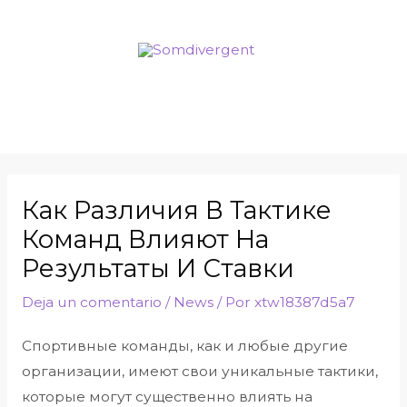
Как Различия В Тактике
Команд Влияют На
Результаты И Ставки
Deja un comentario
/
News
/ Por
xtw18387d5a7
Спортивные команды, как и любые другие
организации, имеют свои уникальные тактики,
которые могут существенно влиять на