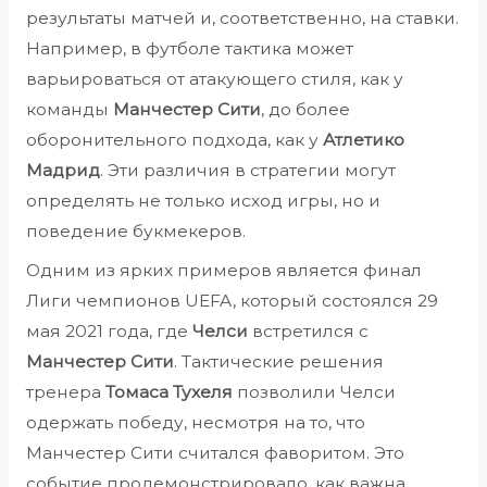
результаты матчей и, соответственно, на ставки.
Например, в футболе тактика может
варьироваться от атакующего стиля, как у
команды
Манчестер Сити
, до более
оборонительного подхода, как у
Атлетико
Мадрид
. Эти различия в стратегии могут
определять не только исход игры, но и
поведение букмекеров.
Одним из ярких примеров является финал
Лиги чемпионов UEFA, который состоялся 29
мая 2021 года, где
Челси
встретился с
Манчестер Сити
. Тактические решения
тренера
Томаса Тухеля
позволили Челси
одержать победу, несмотря на то, что
Манчестер Сити считался фаворитом. Это
событие продемонстрировало, как важна