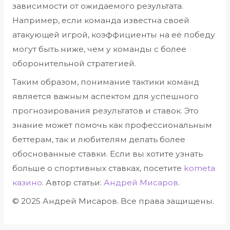
зависимости от ожидаемого результата.
Например, если команда известна своей
атакующей игрой, коэффициенты на её победу
могут быть ниже, чем у команды с более
оборонительной стратегией.
Таким образом, понимание тактики команд
является важным аспектом для успешного
прогнозирования результатов и ставок. Это
знание может помочь как профессиональным
беттерам, так и любителям делать более
обоснованные ставки. Если вы хотите узнать
больше о спортивных ставках, посетите
kometa
казино
. Автор статьи:
Андрей Мисаров
.
© 2025 Андрей Мисаров. Все права защищены.