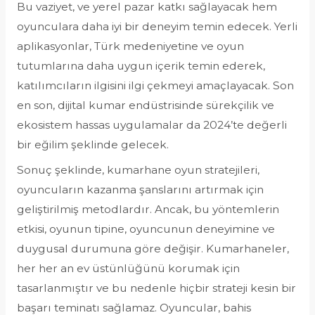
Bu vaziyet, ve yerel pazar katkı sağlayacak hem
oyunculara daha iyi bir deneyim temin edecek. Yerli
aplikasyonlar, Türk medeniyetine ve oyun
tutumlarına daha uygun içerik temin ederek,
katılımcıların ilgisini ilgi çekmeyi amaçlayacak. Son
en son, dijital kumar endüstrisinde sürekçilik ve
ekosistem hassas uygulamalar da 2024’te değerli
bir eğilim şeklinde gelecek.
Sonuç şeklinde, kumarhane oyun stratejileri,
oyuncuların kazanma şanslarını artırmak için
geliştirilmiş metodlardır. Ancak, bu yöntemlerin
etkisi, oyunun tipine, oyuncunun deneyimine ve
duygusal durumuna göre değişir. Kumarhaneler,
her her an ev üstünlüğünü korumak için
tasarlanmıştır ve bu nedenle hiçbir strateji kesin bir
başarı teminatı sağlamaz. Oyuncular, bahis