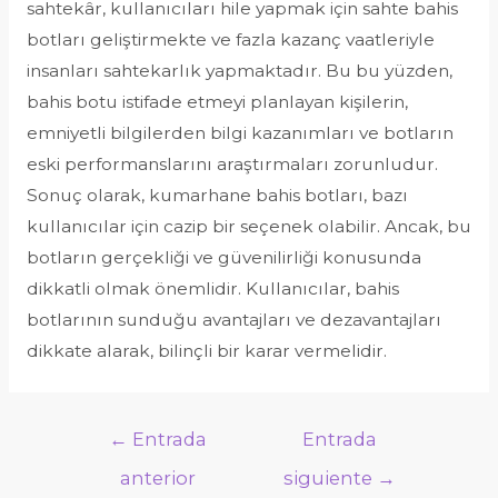
sahtekâr, kullanıcıları hile yapmak için sahte bahis
botları geliştirmekte ve fazla kazanç vaatleriyle
insanları sahtekarlık yapmaktadır. Bu bu yüzden,
bahis botu istifade etmeyi planlayan kişilerin,
emniyetli bilgilerden bilgi kazanımları ve botların
eski performanslarını araştırmaları zorunludur.
Sonuç olarak, kumarhane bahis botları, bazı
kullanıcılar için cazip bir seçenek olabilir. Ancak, bu
botların gerçekliği ve güvenilirliği konusunda
dikkatli olmak önemlidir. Kullanıcılar, bahis
botlarının sunduğu avantajları ve dezavantajları
dikkate alarak, bilinçli bir karar vermelidir.
←
Entrada
Entrada
anterior
siguiente
→