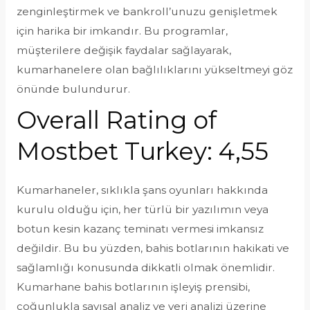
zenginleştirmek ve bankroll’unuzu genişletmek
için harika bir imkandır. Bu programlar,
müşterilere değişik faydalar sağlayarak,
kumarhanelere olan bağlılıklarını yükseltmeyi göz
önünde bulundurur.
Overall Rating of
Mostbet Turkey: 4,55
Kumarhaneler, sıklıkla şans oyunları hakkında
kurulu olduğu için, her türlü bir yazılımın veya
botun kesin kazanç teminatı vermesi imkansız
değildir. Bu bu yüzden, bahis botlarının hakikati ve
sağlamlığı konusunda dikkatli olmak önemlidir.
Kumarhane bahis botlarının işleyiş prensibi,
çoğunlukla sayısal analiz ve veri analizi üzerine