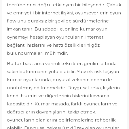
tecrübelerini doğru etkileyen bir bileşendir. Çabuk
ve emniyetli bir internet ilişkisi, oyunseverlerin oyun
flow’unu duraksız bir şekilde sürdürmelerine
imkan tanır. Bu sebep ile, online kumar oyun
oynamayı hesaplayan oyuncuların, internet
bağlantı hızlarını ve hattı özelliklerini göz
bulundurmaları mühimdir.
Bu tür basit ama verimli teknikler, gerilim altında
sakin bulunmanın yolu olabilir. Yüksek risk taşıyan
kumar oyunlarında, duyusal zekanın önemi de
unutulmuş edilmemelidir. Duygusal zeka, kişilerin
kendi hislerini ve diğerlerinin hislerini kavrama
kapasiteidir. Kumar masada, farklı oyuncuların ve
dağıtıcıların davranışlarını takip etmek,
oyuncuların planlarını belirlemelerine rehberlik
olabilir. Duygusal zekası üst düzey olan oyuncular,