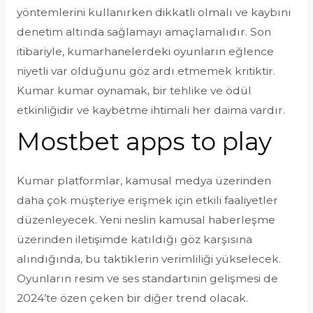
yöntemlerini kullanırken dikkatli olmalı ve kaybını
denetim altında sağlamayı amaçlamalıdır. Son
itibariyle, kumarhanelerdeki oyunların eğlence
niyetli var olduğunu göz ardı etmemek kritiktir.
Kumar kumar oynamak, bir tehlike ve ödül
etkinliğidir ve kaybetme ihtimali her daima vardır.
Mostbet apps to play
Kumar platformlar, kamusal medya üzerinden
daha çok müşteriye erişmek için etkili faaliyetler
düzenleyecek. Yeni neslin kamusal haberleşme
üzerinden iletişimde katıldığı göz karşısına
alındığında, bu taktiklerin verimliliği yükselecek.
Oyunların resim ve ses standartınin gelişmesi de
2024’te özen çeken bir diğer trend olacak.