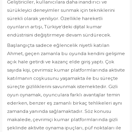
Geliştiriciler, kullanıcılara daha inandırıcı ve
sürükleyici deneyimler sunmak için tekniklerini
sürekli olarak yeniliyor. Özellikle hareketli
oyunların artışı, Türkiye’deki dijital kumar
endüstrisini değiştirmeye devam sürdürecek.
Başlangıçta sadece eğlencelik niyetli katılan
Ahmet, geçen zamanla bu oyunda kendini gelişime
açık hale getirdi ve kazanç elde giriş yaptı. Çok
sayıda kişi, çevrimsiz kumar platformlarında aktivite
katılmanın coşkusunu yaşamakta ile bu süreçte
süreçte gizliliklerini savunmak istemektedir. Gizli
oyun oynamak, oyunculara farklı avantajlar temin
ederken, benzer eş zamanlı birkaç tehlikeleri aynı
zamanda yanında sağlamaktadır. Söz konusu
makalede, çevrimiçi kumar platformlarında gizli
şeklinde aktivite oynama ipuçları, püf noktaları ile