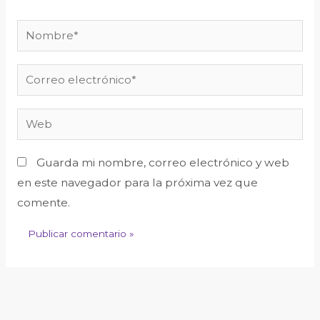
Guarda mi nombre, correo electrónico y web
en este navegador para la próxima vez que
comente.