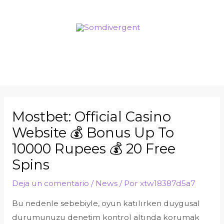
Ir
al
contenido
Menú
principal
Mostbet: Official Casino
Website 💰 Bonus Up To
10000 Rupees 💰 20 Free
Spins
Deja un comentario
/
News
/ Por
xtw18387d5a7
Bu nedenle sebebiyle, oyun katılırken duygusal
durumunuzu denetim kontrol altında korumak