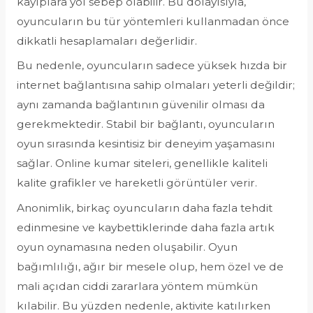
kayıplara yol sebep olabilir. Bu dolayısıyla,
oyuncuların bu tür yöntemleri kullanmadan önce
dikkatli hesaplamaları değerlidir.
Bu nedenle, oyuncuların sadece yüksek hızda bir
internet bağlantısına sahip olmaları yeterli değildir;
aynı zamanda bağlantının güvenilir olması da
gerekmektedir. Stabil bir bağlantı, oyuncuların
oyun sırasında kesintisiz bir deneyim yaşamasını
sağlar. Online kumar siteleri, genellikle kaliteli
kalite grafikler ve hareketli görüntüler verir.
Anonimlik, birkaç oyuncuların daha fazla tehdit
edinmesine ve kaybettiklerinde daha fazla artık
oyun oynamasına neden oluşabilir. Oyun
bağımlılığı, ağır bir mesele olup, hem özel ve de
mali açıdan ciddi zararlara yöntem mümkün
kılabilir. Bu yüzden nedenle, aktivite katılırken