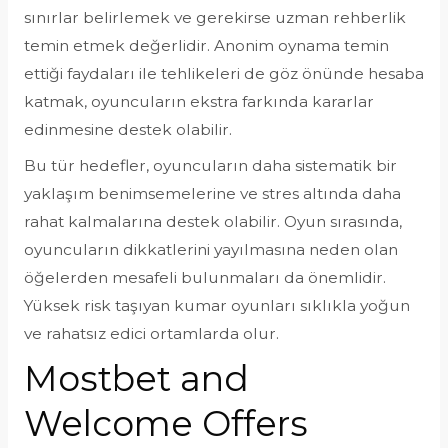
sınırlar belirlemek ve gerekirse uzman rehberlik
temin etmek değerlidir. Anonim oynama temin
ettiği faydaları ile tehlikeleri de göz önünde hesaba
katmak, oyuncuların ekstra farkında kararlar
edinmesine destek olabilir.
Bu tür hedefler, oyuncuların daha sistematik bir
yaklaşım benimsemelerine ve stres altında daha
rahat kalmalarına destek olabilir. Oyun sırasında,
oyuncuların dikkatlerini yayılmasına neden olan
öğelerden mesafeli bulunmaları da önemlidir.
Yüksek risk taşıyan kumar oyunları sıklıkla yoğun
ve rahatsız edici ortamlarda olur.
Mostbet and
Welcome Offers