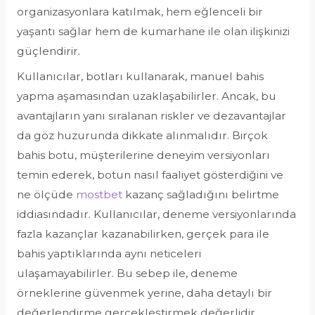
organizasyonlara katılmak, hem eğlenceli bir
yaşantı sağlar hem de kumarhane ile olan ilişkinizi
güçlendirir.
Kullanıcılar, botları kullanarak, manuel bahis
yapma aşamasından uzaklaşabilirler. Ancak, bu
avantajların yanı sıralanan riskler ve dezavantajlar
da göz huzurunda dikkate alınmalıdır. Birçok
bahis botu, müşterilerine deneyim versiyonları
temin ederek, botun nasıl faaliyet gösterdiğini ve
ne ölçüde
mostbet
kazanç sağladığını belirtme
iddiasındadır. Kullanıcılar, deneme versiyonlarında
fazla kazançlar kazanabilirken, gerçek para ile
bahis yaptıklarında aynı neticeleri
ulaşamayabilirler. Bu sebep ile, deneme
örneklerine güvenmek yerine, daha detaylı bir
değerlendirme gerçekleştirmek değerlidir.