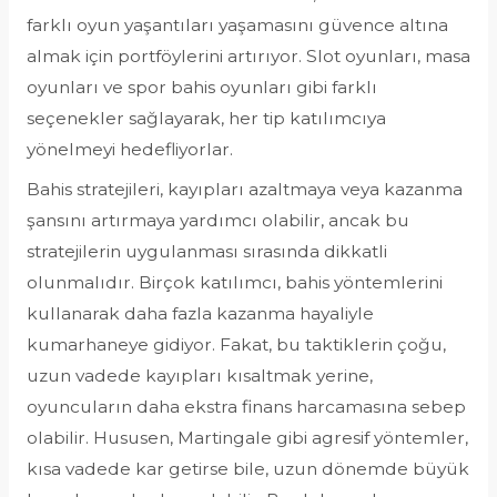
farklı oyun yaşantıları yaşamasını güvence altına
almak için portföylerini artırıyor. Slot oyunları, masa
oyunları ve spor bahis oyunları gibi farklı
seçenekler sağlayarak, her tip katılımcıya
yönelmeyi hedefliyorlar.
Bahis stratejileri, kayıpları azaltmaya veya kazanma
şansını artırmaya yardımcı olabilir, ancak bu
stratejilerin uygulanması sırasında dikkatli
olunmalıdır. Birçok katılımcı, bahis yöntemlerini
kullanarak daha fazla kazanma hayaliyle
kumarhaneye gidiyor. Fakat, bu taktiklerin çoğu,
uzun vadede kayıpları kısaltmak yerine,
oyuncuların daha ekstra finans harcamasına sebep
olabilir. Hususen, Martingale gibi agresif yöntemler,
kısa vadede kar getirse bile, uzun dönemde büyük