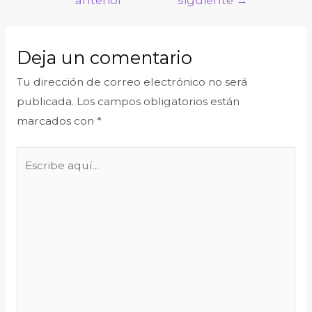
anterior
siguiente
→
entradas
Deja un comentario
Tu dirección de correo electrónico no será
publicada.
Los campos obligatorios están
marcados con
*
Escribe
aquí...