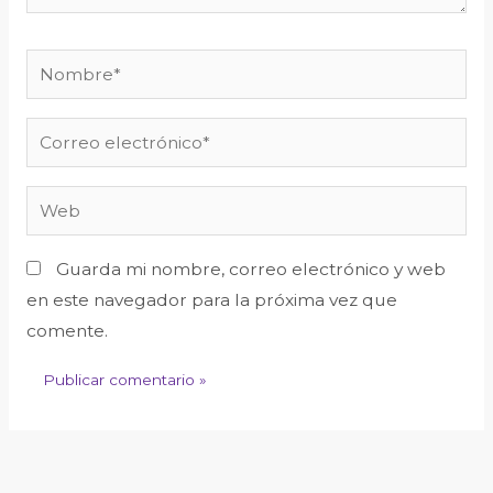
Nombre*
Correo
electrónico*
Web
Guarda mi nombre, correo electrónico y web
en este navegador para la próxima vez que
comente.