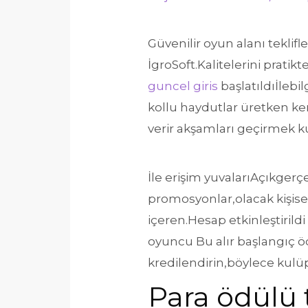
Güvenilir oyun alanı teklif
İgroSoft.Kalitelerini prat
guncel giris
başlatıldıİlebi
kollu haydutlar üretken ken
verir akşamları geçirmek 
İle erişim yuvalarıAçıkgerçe
promosyonlar,olacak kişisel 
içeren.Hesap etkinleştiri
oyuncu Bu alır başlangıç ö
kredilendirin,böylece kul
Para ödülü 