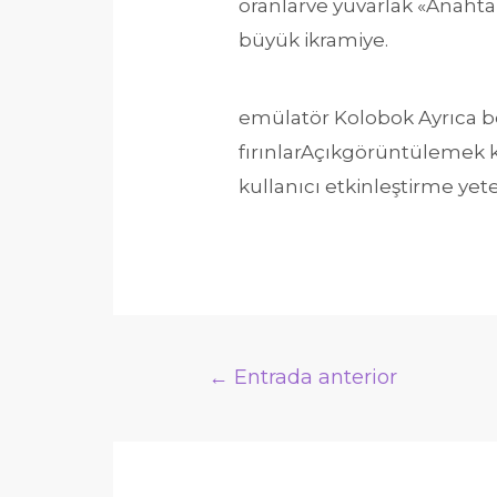
oranlarve yuvarlak «Anahtarl
büyük ikramiye.
emülatör Kolobok Ayrıca ben
fırınlarAçıkgörüntülemek 
kullanıcı etkinleştirme yet
←
Entrada anterior