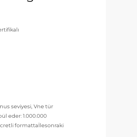
tifikalı
us seviyesi, Vne tür
l eder: 1.000.000
retli formattaİlesonraki