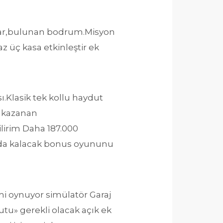
nlar,bulunan bodrum.Misyon
z üç kasa etkinleştir ek
ı.Klasik tek kollu haydut
k kazanan
irim Daha 187.000
nda kalacak bonus oyununu
smi oynuyor simülatör Garaj
utu» gerekli olacak açık ek