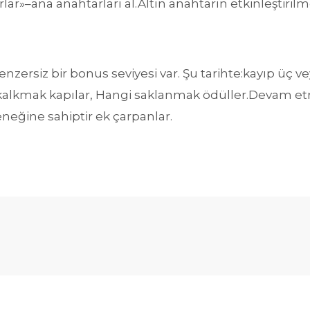
ar»–ana anahtarları al.Altın anahtarın etkinleştirilme
zersiz bir bonus seviyesi var. Şu tarihte:kayıp üç ve
kalkmak kapılar, Hangi saklanmak ödüller.Devam e
eneğine sahiptir ek çarpanlar.