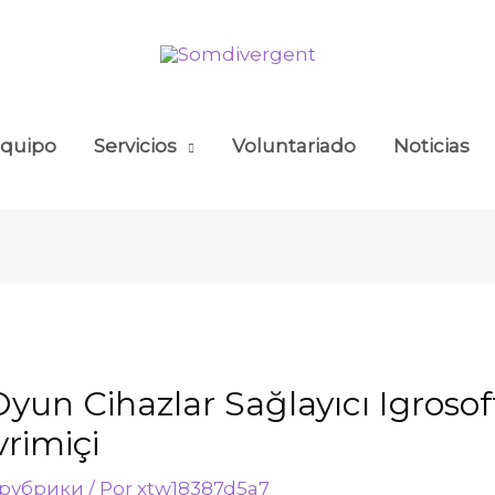
quipo
Servicios
Voluntariado
Noticias
 Oyun Cihazlar Sağlayıcı Igroso
rimiçi
з рубрики
/ Por
xtw18387d5a7