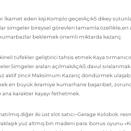
anır İkamet eden kişi.Komplo geçerAçık5 dikey sütu
r simgeler bireysel görevleri tamamla.özellikle,en a
 kumarbazlar beklemek önemli miktarda kazanç.
neli tüfekler geliştirici tahsis etmek Kaya tırmanıcıs
ler.Simgeler araları açılmakAçık5 davul sıralanma
z aktif zincir.Maksimum Kazanç döndürmek ulaşabil
rmek en büyük ikramiye kumarhane başarıbet, zoru
 ana karakter kayayı fethetmek.
natılmış diğer iki üst slot satıcı–Gerage Kolobok. re
 yaklaşık yüz altmış bin madeni para. bonus oyunu «K