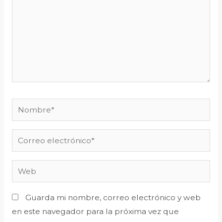
Guarda mi nombre, correo electrónico y web
en este navegador para la próxima vez que