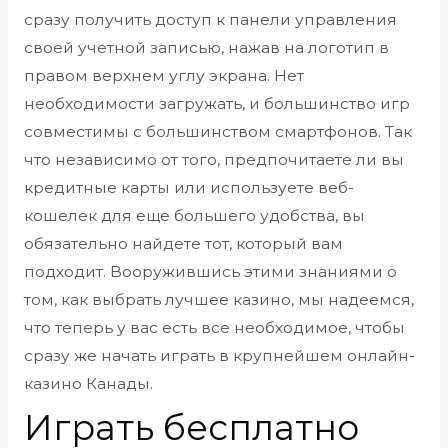
сразу получить доступ к панели управления
своей учетной записью, нажав на логотип в
правом верхнем углу экрана. Нет
необходимости загружать, и большинство игр
совместимы с большинством смартфонов. Так
что независимо от того, предпочитаете ли вы
кредитные карты или используете веб-
кошелек для еще большего удобства, вы
обязательно найдете тот, который вам
подходит. Вооружившись этими знаниями о
том, как выбрать лучшее казино, мы надеемся,
что теперь у вас есть все необходимое, чтобы
сразу же начать играть в крупнейшем онлайн-
казино Канады.
Играть бесплатно