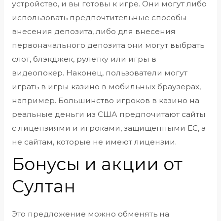
устройство, и вы готовы к игре. Они могут либо
использовать предпочтительные способы
внесения депозита, либо для внесения
первоначального депозита они могут выбрать
слот, блэкджек, рулетку или игры в
видеопокер. Наконец, пользователи могут
играть в игры казино в мобильных браузерах,
например. Большинство игроков в казино на
реальные деньги из США предпочитают сайты
с лицензиями и игроками, защищенными ЕС, а
не сайтам, которые не имеют лицензии.
Бонусы и акции от
Султан
Это предложение можно обменять на