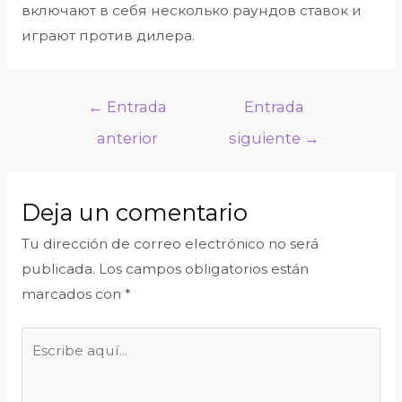
включают в себя несколько раундов ставок и
играют против дилера.
←
Entrada
Entrada
anterior
siguiente
→
Deja un comentario
Tu dirección de correo electrónico no será
publicada.
Los campos obligatorios están
marcados con
*