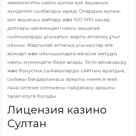
көмектесетін нақты қолма-қол ақшаның
күнделікті сызбалары кіреді. Олардың қолма-
қол ақшасын қайтару және 100 000 канад
доллары көлеміндегі нақты ақшалай
сыйлықтарды ұсынатын жарты апталық ұтыс
ойыны. Жартылай апталық ұсыныстар өте
жомарт және ойыншыларға жеңіске жетудің
нақты мүмкіндігін бере алады. Тегін айналдыру
және бонустық сыйақыларды сайттың адалдық
сыйақы бағдарламасы арқылы немесе жай
ғана сілтеме сілтемесін пайдалану арқылы
талап етуге болады.
Лицензия казино
Султан