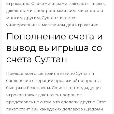
игр казино. С такими играми, как слоты, игры с
джекпотами, электронными видами спорта и
многим другим, Султан является
универсальным магазином для игр казино.
Пополнение счета и
вывод выигрыша со
счета Султан
Прежде всего, депозит в казино Султан и
банковские операции чрезвычайно просты,
быстры и безопасны. Советы от предыдущих
игроков также дают очень хорошее
представление о том, что сделали другие. Этот
пакет стоит 399 канадских долларов (щедрый