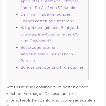
App unter einsatz von Echtgeld
findet – Fu Cai Shen $ 1 Kaution
Darf man inside Verbunden
Casinos kostenlos aufführen?
🤑 Irgendwo gibt dies Echtgeld
Glücksspiele Apps für jedes iOS
zum Download?
Beste zugelassene
Angeschlossen-Casinos nach
Bereich
Bonusangebote und Promotionen
Sofern Diese in Lapalingo zum besten geben
möchten, vermögen Die leser aus drei
unterschiedlichen Zahlungsoptionen auswählen