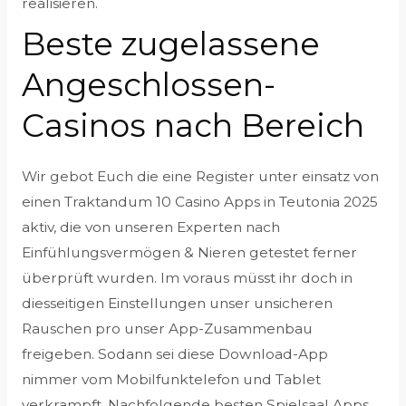
realisieren.
Beste zugelassene
Angeschlossen-
Casinos nach Bereich
Wir gebot Euch die eine Register unter einsatz von
einen Traktandum 10 Casino Apps in Teutonia 2025
aktiv, die von unseren Experten nach
Einfühlungsvermögen & Nieren getestet ferner
überprüft wurden. Im voraus müsst ihr doch in
diesseitigen Einstellungen unser unsicheren
Rauschen pro unser App-Zusammenbau
freigeben. Sodann sei diese Download-App
nimmer vom Mobilfunktelefon und Tablet
verkrampft. Nachfolgende besten Spielsaal Apps