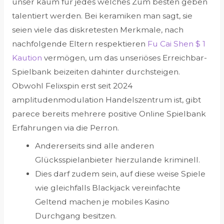
unser kaum für jedes welches Zum besten geben
talentiert werden. Bei keramiken man sagt, sie
seien viele das diskretesten Merkmale, nach
nachfolgende Eltern respektieren
Fu Cai Shen $ 1
Kaution
vermögen, um das unseriöses Erreichbar-
Spielbank beizeiten dahinter durchsteigen.
Obwohl Felixspin erst seit 2024
amplitudenmodulation Handelszentrum ist, gibt
parece bereits mehrere positive Online Spielbank
Erfahrungen via die Perron.
Andererseits sind alle anderen
Glücksspielanbieter hierzulande kriminell.
Dies darf zudem sein, auf diese weise Spiele
wie gleichfalls Blackjack vereinfachte
Geltend machen je mobiles Kasino
Durchgang besitzen.