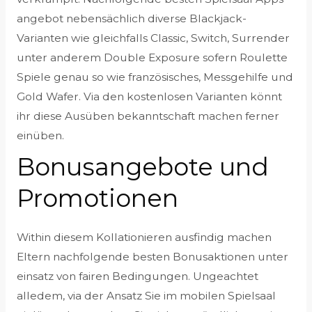
angebot nebensächlich diverse Blackjack-
Varianten wie gleichfalls Classic, Switch, Surrender
unter anderem Double Exposure sofern Roulette
Spiele genau so wie französisches, Messgehilfe und
Gold Wafer. Via den kostenlosen Varianten könnt
ihr diese Ausüben bekanntschaft machen ferner
einüben.
Bonusangebote und
Promotionen
Within diesem Kollationieren ausfindig machen
Eltern nachfolgende besten Bonusaktionen unter
einsatz von fairen Bedingungen. Ungeachtet
alledem, via der Ansatz Sie im mobilen Spielsaal