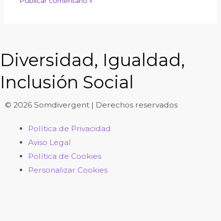
Diversidad, Igualdad,
Inclusión Social
© 2026 Somdivergent | Derechos reservados
Política de Privacidad
Aviso Legal
Política de Cookies
Personalizar Cookies