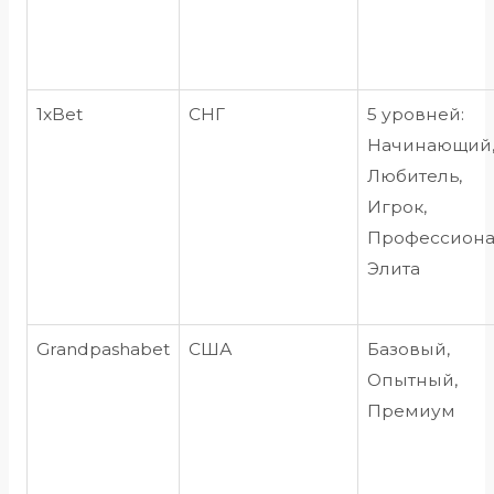
1xBet
СНГ
5 уровней:
Начинающий
Любитель,
Игрок,
Профессиона
Элита
Grandpashabet
США
Базовый,
Опытный,
Премиум