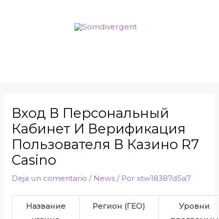
Ir
al
contenido
Menú
principal
Вход В Персональный
Кабинет И Верификация
Пользователя В Казино R7
Casino
Deja un comentario
/
News
/ Por
xtw18387d5a7
Название
Регион (ГЕО)
Уровни