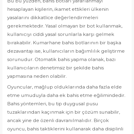
Bu bu yüzden, bahis botları yararlanmayı
hesaplayan kişilerin, ikamet ettikleri ülkenin
yasalarını dikkatlice değerlendirmeleri
gerekmektedir. Yasal olmayan bir bot kullanmak,
kullanıcıyı ciddi yasal sorunlarla karşı gelmek
bırakabilir. Kumarhane bahis botlarının bir başka
dezavantajı ise, kullanıcıların bağımlılık geliştirme
sorunudur. Otomatik bahis yapma olanak, bazı
kullanıcıların denetimsiz bir şekilde bahis
yapmasına neden olabilir.
Oyuncular, mağlup olduklarında daha fazla elde
etme umuduyla daha ek bahis etme eğilimindedir.
Bahis yöntemleri, bu tip duygusal pusu
tuzaklarından kaçınmak için bir çözüm sunabilir,
ancak yine de özenli davranılmalıdır. Birçok
oyuncu, bahis taktiklerini kullanarak daha disiplinli