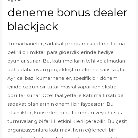
deneme bonus dealer
blackjack
Kumarhaneler, sadakat programı katılımcılarına
belirli bir miktar para giderdiklerinde hediye
oyunlar sunar. Bu, katılımcıların tehlike almadan
daha daha oyun gerçekleştirmelerine şans sağlar.
Ayrıca, bazı kumarhaneler, spesifik bir dönem
içinde özgün bir tutar masraf yaparken ekstra
ödüller sunar. Özel faaliyetlere katılma fırsatı da
sadakat planlarının önemli bir faydasıdır. Bu
etkinlikler, konserler, gıda tadımları veya hususi
turnuvalar gibi farklı etkinlikleri içerebilir. Bu çeşit
organizasyonlara katılmak, hem eğlenceli bir