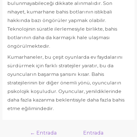
bulunmayabileceği dikkate alınmalıdır. Son
nihayet, kumarhane bahis botlarının istikbali
hakkında bazı öngörüler yapmak olabilir.
Teknolojinin süratle ilerlemesiyle birlikte, bahis
botlarının daha da karmaşık hale ulaşması
öngörülmektedir.
Kumarhaneler, bu çeşit oyunlarda ev faydalarını
sürdürmek için farklı stratejiler yaratır, bu da
oyuncuların başarma şansını kısar. Bahis
stratejilerinin bir diğer önemli yönü, oyuncuların
psikolojik koşuludur. Oyuncular, yenildiklerinde
daha fazla kazanma beklentisiyle daha fazla bahis
etme eğilimindedir.
Navegación
←
Entrada
Entrada