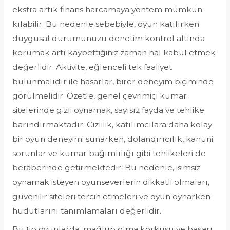
ekstra artık finans harcamaya yöntem mümkün
kılabilir. Bu nedenle sebebiyle, oyun katılırken
duygusal durumunuzu denetim kontrol altında
korumak artı kaybettiğiniz zaman hal kabul etmek
değerlidir. Aktivite, eğlenceli tek faaliyet
bulunmalıdır ile hasarlar, birer deneyim biçiminde
görülmelidir. Özetle, genel çevrimiçi kumar
sitelerinde gizli oynamak, sayısız fayda ve tehlike
barındırmaktadır. Gizlilik, katılımcılara daha kolay
bir oyun deneyimi sunarken, dolandırıcılık, kanuni
sorunlar ve kumar bağımlılığı gibi tehlikeleri de
beraberinde getirmektedir. Bu nedenle, isimsiz
oynamak isteyen oyunseverlerin dikkatli olmaları,
güvenilir siteleri tercih etmeleri ve oyun oynarken
hudutlarını tanımlamaları değerlidir.
Bu tip oyunlarda, mağlup olma korkusu ve başarı