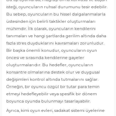
isteği, oyuncuların ruhsal durumunu tesir edebilir.
Bu sebep, oyuncuların bu hissel dalgalanmalarla
üstesinden için belirli taktikler oluşturmaları
mühimdir. İlk olarak, oyuncuların kendilerini
tanımaları ve hangi şartlarda gerilim altında daha
fazla stres duyduklarını kavramaları zorunludur.
Bir başka önemli konudur, oyuncuların oyun
öncesi ve sırasında kendilerine gayeler
oluşturmalarıdır. Bu hedefler, oyuncuların
konsantre olmalarına destek olur ve duygusal
değişimleri kontrol altında tutmalarını sağlar.
Örneğin, bir oyuncu özgül bir tutar para temin
etmeyi hedefleyebilir veya spesifik bir dönem
boyunca oyunda bulunmayı tasarlayabilir.
Ayrıca, kimi oyun evleri, sadakat sistemi üyelerine