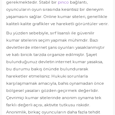
gerekmektedir. Stabil bir
pinco
bağlantı,
oyuncuların oyun sırasında kesintisiz bir deneyim
yaşamasını sağlar. Online kumar siteleri, genellikle
kaliteli kalite grafikler ve hareketli görüntüler verir.
Bu yüzden sebebiyle, sırf lisanslı ile güvenilir
kumar sitelerini seçim yapmak mühimdir. Bazı
devletlerde internet şans oyunları yasaklanmıştır
ve katı biricik tarzda organize edilmiştir. Şayet
bulunduğunuz devletin internet kumar yasaksa,
bu durumu bakış önünde bulundurarak
hareketler etmelisiniz. Hukuki sorunlarla
karşılaşmamak amacıyla, bahis oynamadan önce
bölgesel yasaları gözden geçirmek değerlidir.
Çevrimiçi kumar sitelerinde anonim oynama tek
farklı değerli açısı, aktivite tutkusu riskidir.
Anonimlik, birkaç oyuncuların daha fazla tehdit