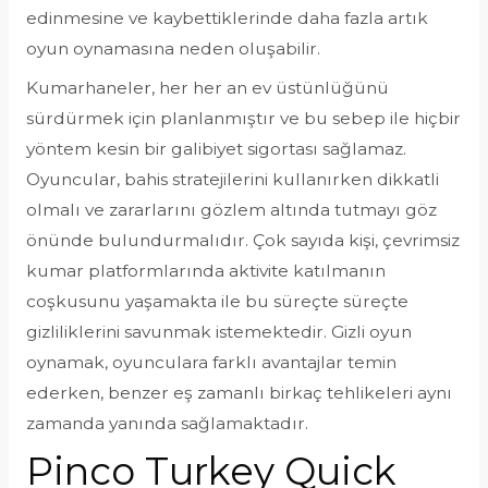
edinmesine ve kaybettiklerinde daha fazla artık
oyun oynamasına neden oluşabilir.
Kumarhaneler, her her an ev üstünlüğünü
sürdürmek için planlanmıştır ve bu sebep ile hiçbir
yöntem kesin bir galibiyet sigortası sağlamaz.
Oyuncular, bahis stratejilerini kullanırken dikkatli
olmalı ve zararlarını gözlem altında tutmayı göz
önünde bulundurmalıdır. Çok sayıda kişi, çevrimsiz
kumar platformlarında aktivite katılmanın
coşkusunu yaşamakta ile bu süreçte süreçte
gizliliklerini savunmak istemektedir. Gizli oyun
oynamak, oyunculara farklı avantajlar temin
ederken, benzer eş zamanlı birkaç tehlikeleri aynı
zamanda yanında sağlamaktadır.
Pinco Turkey Quick