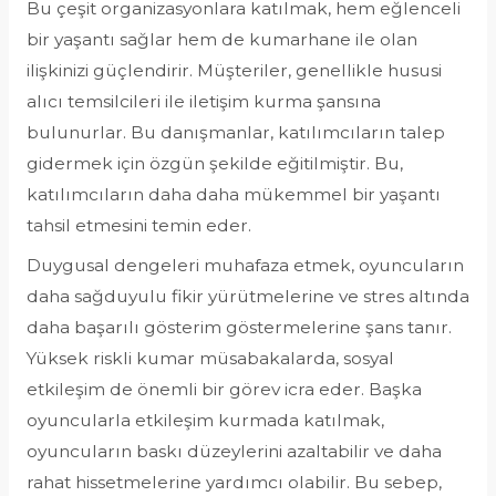
Bu çeşit organizasyonlara katılmak, hem eğlenceli
bir yaşantı sağlar hem de kumarhane ile olan
ilişkinizi güçlendirir. Müşteriler, genellikle hususi
alıcı temsilcileri ile iletişim kurma şansına
bulunurlar. Bu danışmanlar, katılımcıların talep
gidermek için özgün şekilde eğitilmiştir. Bu,
katılımcıların daha daha mükemmel bir yaşantı
tahsil etmesini temin eder.
Duygusal dengeleri muhafaza etmek, oyuncuların
daha sağduyulu fikir yürütmelerine ve stres altında
daha başarılı gösterim göstermelerine şans tanır.
Yüksek riskli kumar müsabakalarda, sosyal
etkileşim de önemli bir görev icra eder. Başka
oyuncularla etkileşim kurmada katılmak,
oyuncuların baskı düzeylerini azaltabilir ve daha
rahat hissetmelerine yardımcı olabilir. Bu sebep,