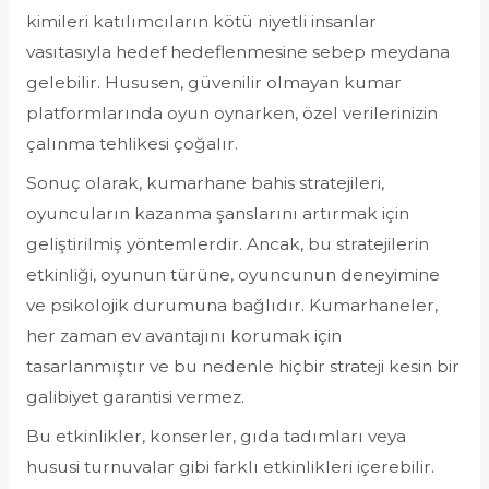
kimileri katılımcıların kötü niyetli insanlar
vasıtasıyla hedef hedeflenmesine sebep meydana
gelebilir. Hususen, güvenilir olmayan kumar
platformlarında oyun oynarken, özel verilerinizin
çalınma tehlikesi çoğalır.
Sonuç olarak, kumarhane bahis stratejileri,
oyuncuların kazanma şanslarını artırmak için
geliştirilmiş yöntemlerdir. Ancak, bu stratejilerin
etkinliği, oyunun türüne, oyuncunun deneyimine
ve psikolojik durumuna bağlıdır. Kumarhaneler,
her zaman ev avantajını korumak için
tasarlanmıştır ve bu nedenle hiçbir strateji kesin bir
galibiyet garantisi vermez.
Bu etkinlikler, konserler, gıda tadımları veya
hususi turnuvalar gibi farklı etkinlikleri içerebilir.