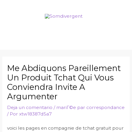
Ir
al
contenido
Menú
principal
Me Abdiquons Pareillement
Un Produit Tchat Qui Vous
Conviendra Invite A
Argumenter
Deja un comentario
/
mariГ©e par correspondance
/ Por
xtw18387d5a7
voici les pages en compagnie de tchat gratuit pour